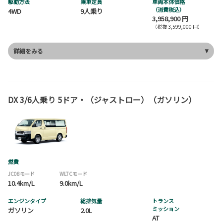
駆動方法
乗車定員
車両本体価格
（消費税込）
4WD
9人乗り
3,958,900 円
（税抜 3,599,000 円）
詳細をみる
DX 3/6人乗り 5ドア・（ジャストロー）（ガソリン）
燃費
JC08モード
WLTCモード
10.4km/L
9.0km/L
エンジンタイプ
総排気量
トランス
ミッション
ガソリン
2.0L
AT