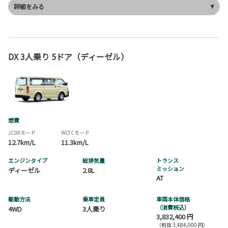
詳細をみる
DX 3人乗り 5ドア（ディーゼル）
燃費
JC08モード
WLTCモード
12.7km/L
11.3km/L
エンジンタイプ
総排気量
トランス
ミッション
ディーゼル
2.8L
AT
駆動方法
乗車定員
車両本体価格
（消費税込）
4WD
3人乗り
3,832,400 円
（税抜 3,484,000 円）