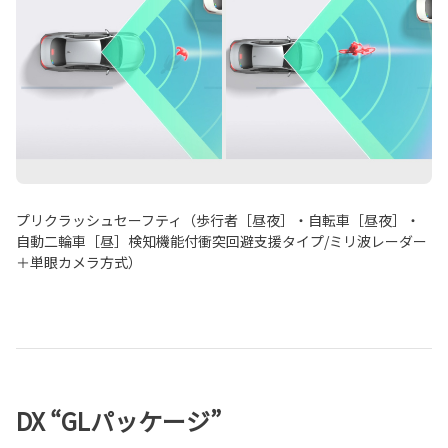
プリクラッシュセーフティ（歩行者［昼夜］・自転車［昼夜］・
自動二輪車［昼］検知機能付衝突回避支援タイプ/ミリ波レーダー
＋単眼カメラ方式）
DX “GLパッケージ”