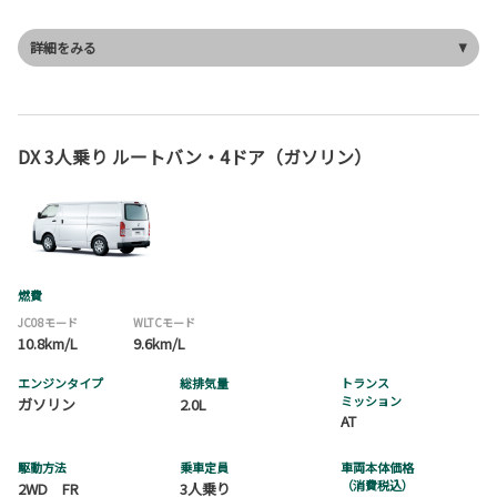
詳細をみる
DX 3人乗り ルートバン・4ドア（ガソリン）
燃費
JC08モード
WLTCモード
10.8km/L
9.6km/L
エンジンタイプ
総排気量
トランス
ミッション
ガソリン
2.0L
AT
駆動方法
乗車定員
車両本体価格
（消費税込）
2WD FR
3人乗り