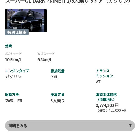
スーパーGL DARK PRIME II 2/5人乗り 5ドア（ガソリン）
燃費
JC08モード
WLTCモード
10.5km/L
9.3km/L
エンジンタイプ
総排気量
トランス
ミッション
ガソリン
2.0L
AT
駆動方法
乗車定員
車両本体価格
（消費税込）
2WD FR
5人乗り
3,774,100 円
（税抜 3,431,000 円）
詳細をみる