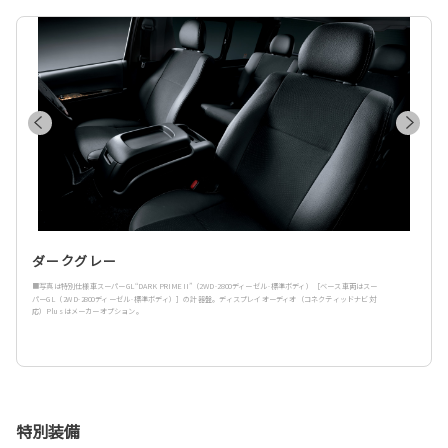
ダークグレー
■写真は特別仕様車スーパーGL“DARK PRIME II”（2WD·2800ディーゼル·標準ボディ）［ベース車両はスー
パーGL（2WD·2800ディーゼル·標準ボディ）］の計器盤。ディスプレイオーディオ（コネクティッドナビ対
応）Plusはメーカーオプション。
特別装備