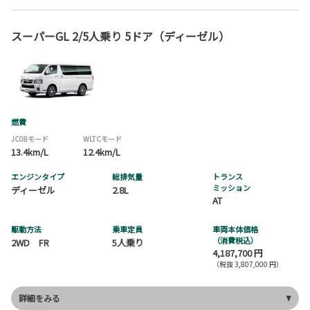
スーパーGL 2/5人乗り 5ドア（ディーゼル）
燃費
JC08モード
WLTCモード
13.4km/L
12.4km/L
エンジンタイプ
総排気量
トランス
ミッション
ディーゼル
2.8L
AT
駆動方法
乗車定員
車両本体価格
（消費税込）
2WD FR
5人乗り
4,187,700 円
（税抜 3,807,000 円）
詳細をみる