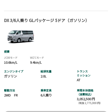
DX 3/6人乗り GLパッケージ 5ドア（ガソリン）
燃費
JC08モード
WLTCモード
10.6km/L
9.4km/L
エンジンタイプ
総排気量
トランス
ミッション
ガソリン
2.0L
AT
駆動方法
乗車定員
車両本体価格
（消費税込）
2WD FR
6人乗り
3,052,500 円
（税抜 2,775,000 円）