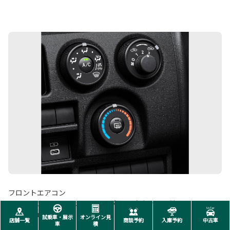
フロントエアコン
フロントエアコンコントロールパネル（ダイヤル式）
■写真はVAN DX。
試乗車・展示
オンライン見
店舗一覧
商談予約
入庫予約
中古車
車
積