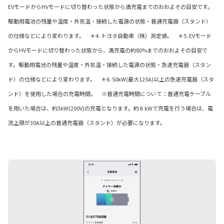
EVモードからHVモードに切り替わった状態から満充電までのおおよその目安です。
駆動用電池の残量や温度・外気温・接続した電源の状態・普通充電器（スタンド）
の仕様などにより変わります。 ＊4. トヨタ自動車（株）測定値。 ＊5. EVモード
からHVモードに切り替わった状態から、満充電の約80%までのおおよその目安で
す。駆動用電池の残量や温度・外気温・接続した電源の状態・急速充電器（スタン
ド）の仕様などにより変わります。 ＊6. 50kW(最大125A)以上の急速充電器（スタ
ンド）を使用した場合の充電時間。 ※普通充電時間について：普通充電ケーブル
を用いた場合は、約3kW(200V)の充電となります。約６kWで充電を行う場合は、電
流上限が30A以上の普通充電器（スタンド）が必要になります。