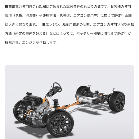
■充電電力使用時走行距離は定められた試験条件のもとでの値です。お客様の使用
環境（気象、渋滞等）や運転方法（急発進、エアコン使用等）に応じてEV走行距離
は大きく異なります。 ■エンジン、駆動用電池の状態、エアコンの使用状況や運転
方法（所定の車速を超える）などによっては、バッテリー残量に関わらずEV走行が
解除され、エンジンが作動します。