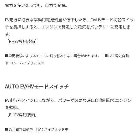
電力を使い切っても、自力で発電。
EV走行に必要な駆動用電池残量が低下した際、EV/HVモード切替スイッ
チを長押しすると、エンジンで発電した電気をバッテリーに充電しま
す。
［PHEV専用装備］
■車両状態により本モードに切り替わらない場合があります。 ■EV：電気自動
車 HV：ハイブリッド車
AUTO EV/HVモードスイッチ
EV走行をメインにしながら、パワーが必要な時に自動制御でエンジン
を始動。
［PHEV専用装備］
■EV：電気自動車 HV：ハイブリッド車