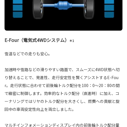
E-Four（電気式4WDシステム）
＊1
雪道などでの走りも安心。
加速時や雪路などの滑りやすい路面で、スムーズに4WD状態へ切
り替えることで、発進性、走行安定性を賢くアシストするE-Fou
r。走行状態に合わせて前後輪トルク配分を100：0～20：80の間
で緻密に制御します。効率的なトルク配分（直進時）に加え、コ
ーナリングではリヤのトルク配分を大きくし、燃費への貢献と旋
回中の車両安定性向上を両立しました。
マルチインフォメーションディスプレイ内の前後輪トルク配分量