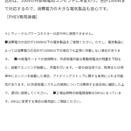
込めば、100Vの外部給電用コンセントに早変わり。合計1500Wま
で対応するので、消費電力の大きな電気製品も安心です。
［PHEV専用装備］
＊1. ヴィークルパワーコネクターは走行中に使用できません。
■消費電力の合計が1500W以下の電気製品をご使用ください。ただし、電気製品に
よっては消費電力の合計が1500W以下の場合でも正常に作動しない場合がありま
す。 ■HV給電モードでの使用時は、外部給電可能な駆動用電池の残量を下回る
と、自動でエンジンが始動し、充電を行います。一部の自治体では、駐車または停
車中にエンジンを始動した場合、アイドリングストップに関する条例にふれる可能
性があります。AC外部給電システムの使用については関係する自治体に確認した上
で、適切に使用してください。 ■工場出荷時の給電周波数は50Hzになっていま
す。60Hzに変更する場合は販売店にご相談ください。