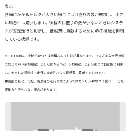
表示
各輪にかかるトルクが大きい場合には目盛りの数が増加し、小さ
い場合には減少します。後輪の目盛りの数が少ないときはシステ
ムが安定走行と判断し、低燃費に貢献するために4WD機能を抑制
している状態です。
＊1. E-Fourは、機械式4WDとは機構および性能が異なります。さまざまな走行状態
に応じてFF（前輪駆動）走行状態から4WD（4輪駆動）走行状態まで自動的に制御
し、安定した操縦性・走行の安定性および低燃費に貢献するものです。
■路面の状況、勾配、高速等の走行環境によってはガソリン4WD車に比べ、十分な
駆動力が得られない場合があります。