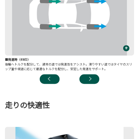
+
■発進時〈4WD〉
■
後輪へトルクを配分して、通常の道では発進性をアシスト。滑りやすい道ではタイヤのスリ
ス
ップ量や坂道に応じて最適なトルクを配分し、安定した発進をサポート。
走りの快適性