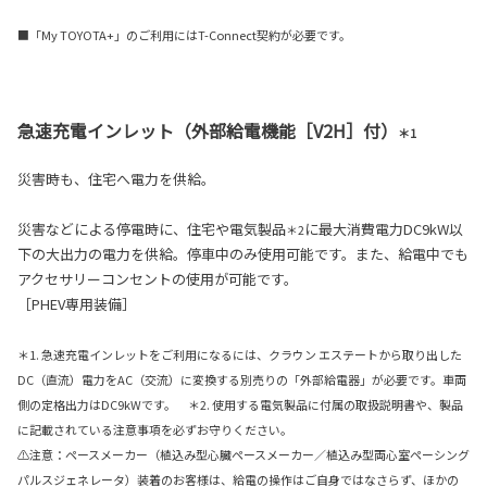
■「My TOYOTA+」のご利用にはT-Connect契約が必要です。
急速充電インレット（外部給電機能［V2H］付）
＊1
災害時も、住宅へ電力を供給。
災害などによる停電時に、住宅や電気製品
に最大消費電力DC9kW以
＊2
下の大出力の電力を供給。停車中のみ使用可能です。また、給電中でも
アクセサリーコンセントの使用が可能です。
［PHEV専用装備］
＊1. 急速充電インレットをご利用になるには、クラウン エステートから取り出した
DC（直流）電力をAC（交流）に変換する別売りの「外部給電器」が必要です。車両
側の定格出力はDC9kWです。 ＊2. 使用する電気製品に付属の取扱説明書や、製品
に記載されている注意事項を必ずお守りください。
⚠注意：ペースメーカー（植込み型心臓ペースメーカー／植込み型両心室ペーシング
パルスジェネレータ）装着のお客様は、給電の操作はご自身ではなさらず、ほかの