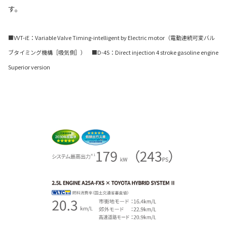
す。
■VVT-iE：Variable Valve Timing-intelligent by Electric motor（電動連続可変バル
ブタイミング機構［吸気側］） ■D-4S：Direct injection 4 stroke gasoline engine
Superior version