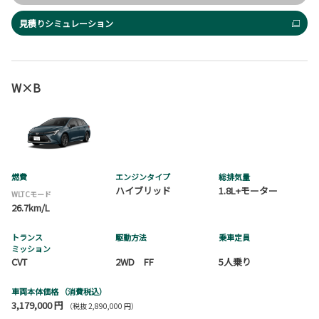
見積りシミュレーション
W×B
燃費
エンジンタイプ
総排気量
ハイブリッド
1.8L+モーター
WLTCモード
26.7km/L
トランス
駆動方法
乗車定員
ミッション
CVT
2WD FF
5人乗り
車両本体価格
（消費税込）
3,179,000 円
（税抜 2,890,000 円）