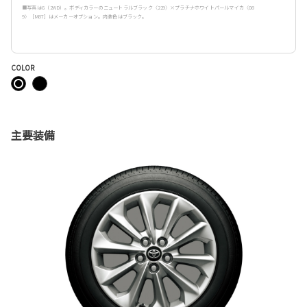
■写真はG（2WD）。ボディカラーのニュートラルブラック〈229〉×プラチナホワイトパールマイカ〈08
9〉［M87］はメーカーオプション。内装色はブラック。
COLOR
主要装備