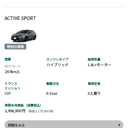
ACTIVE SPORT
燃費
エンジンタイプ
総排気量
ハイブリッド
1.8L+モーター
WLTCモード
24.9km/L
トランス
駆動方法
乗車定員
ミッション
CVT
E-Four
5人乗り
車両本体価格
（消費税込）
3,496,900 円
（税抜 3,179,000 円）
詳細をみる