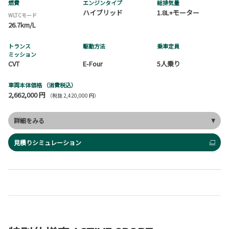
燃費
エンジンタイプ
総排気量
ハイブリッド
1.8L+モーター
WLTCモード
26.7km/L
トランス
駆動方法
乗車定員
ミッション
CVT
E-Four
5人乗り
車両本体価格
（消費税込）
2,662,000 円
（税抜 2,420,000 円）
詳細をみる
見積りシミュレーション