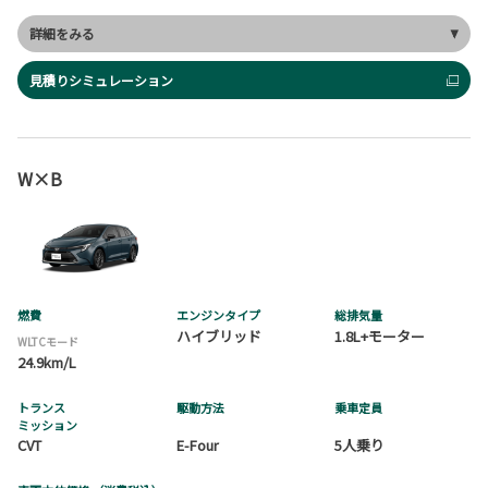
詳細をみる
見積りシミュレーション
W×B
燃費
エンジンタイプ
総排気量
ハイブリッド
1.8L+モーター
WLTCモード
24.9km/L
トランス
駆動方法
乗車定員
ミッション
CVT
E-Four
5人乗り