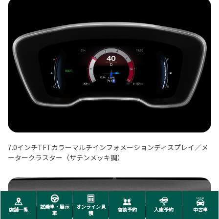
7.0インチTFTカラーマルチインフォメーションディスプレイ／メ
ータークラスター（サテンメッキ調）
試乗車・展示
オンライン見
店舗一覧
商談予約
入庫予約
中古車
車
積