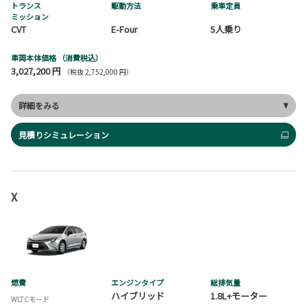
トランス
駆動方法
乗車定員
ミッション
CVT
E-Four
5人乗り
車両本体価格
（消費税込）
3,027,200 円
（税抜 2,752,000 円）
詳細をみる
見積りシミュレーション
X
燃費
エンジンタイプ
総排気量
ハイブリッド
1.8L+モーター
WLTCモード