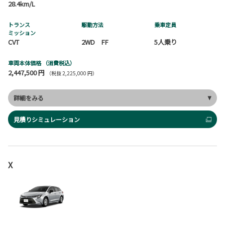
28.4km/L
トランス
駆動方法
乗車定員
ミッション
CVT
2WD FF
5人乗り
車両本体価格
（消費税込）
2,447,500 円
（税抜 2,225,000 円）
詳細をみる
見積りシミュレーション
X