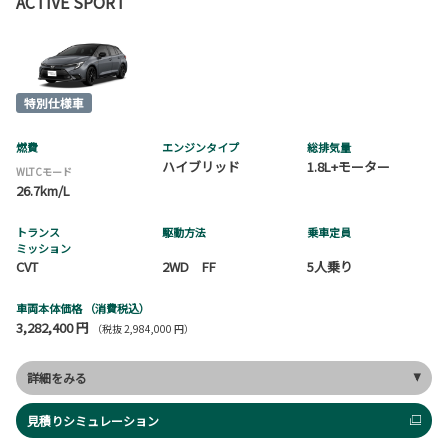
ACTIVE SPORT
燃費
エンジンタイプ
総排気量
ハイブリッド
1.8L+モーター
WLTCモード
26.7km/L
トランス
駆動方法
乗車定員
ミッション
CVT
2WD FF
5人乗り
車両本体価格
（消費税込）
3,282,400 円
（税抜 2,984,000 円）
詳細をみる
見積りシミュレーション