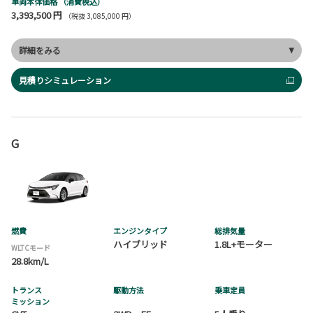
車両本体価格
（消費税込）
3,393,500 円
（税抜 3,085,000 円）
詳細をみる
見積りシミュレーション
G
燃費
エンジンタイプ
総排気量
ハイブリッド
1.8L+モーター
WLTCモード
28.8km/L
トランス
駆動方法
乗車定員
ミッション