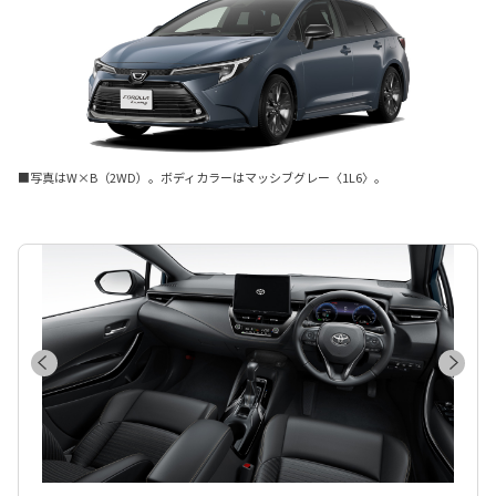
■写真はW×B（2WD）。ボディカラーはマッシブグレー〈1L6〉。