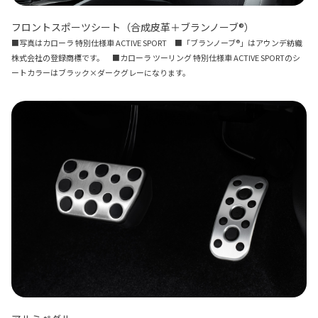
フロントスポーツシート（合成皮革＋ブランノーブ®）
■写真はカローラ 特別仕様車 ACTIVE SPORT ■「ブランノーブ®」はアウンデ紡織
株式会社の登録商標です。 ■カローラ ツーリング 特別仕様車 ACTIVE SPORTのシ
ートカラーはブラック×ダークグレーになります。