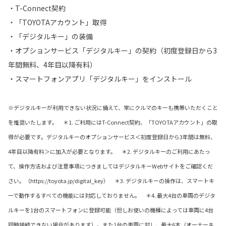
・T-Connect契約
・「TOYOTAアカウント」取得
・「デジタルキー」の装備
・オプションサービス「デジタルキー」の契約（初度登録日から3
年間無料、4年目以降有料）
・スマートフォンアプリ「デジタルキー」をインストール
※デジタルキーが利用できない状況に備えて、常にクルマのキーも携帯いただくこと
を推奨いたします。 ＊1. ご利用にはT-Connect契約、「TOYOTAアカウント」の取
得が必要です。デジタルキーのオプションサービス＜初度登録日から3年間は無料、
4年目以降有料＞に加入が必要となります。 ＊2. デジタルキーのご利用にあたっ
て、操作方法および注意事項につきましてはデジタルキーWebサイトをご確認くだ
さい。（https://toyota.jp/digital_key） ＊3. デジタルキーの操作は、スマートキ
ーで動作するすべての機能には対応しておりません。 ＊4. 最大4台の車両のデジタ
ルキーを1台のスマートフォンに登録可能（但しお使いの機種によっては車両に4台
同時接続できない場合があります）。また1台の車両に対し、最大6本（オーナーキ