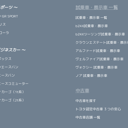
試乗車・展示車 一覧
スポーツ
～
GR SPORT
試乗車・展示車 一覧
リス
bZ4X試乗車・展示車
ローラ
bZ4Xツーリング試乗車・展示車
クラウンエステート試乗車・展示
ビジネスカー
～
アルファード試乗車・展示車
ボックス
ヴェルファイア試乗車・展示車
ンエースバン
ヴォクシー 試乗車・展示車
エースバン
ノア 試乗車・展示車
エースコミューター
中古車
ナカーゴ（1t系）
ナカーゴ（2t系）
中古車を探す
トヨタ認定中古車 ３つの安心
中古車店舗 一覧