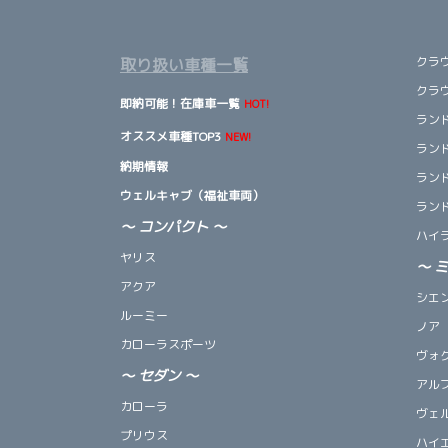
クラ
取り扱い車種一覧
クラ
即納可能！在庫車一覧
HOT!
ランド
オススメ車種TOP3
NEW!
ランド
納期情報
ランド
ウェルキャブ（福祉車両）
ランド
～ コンパクト ～
ハイ
ヤリス
～
アクア
シエ
ルーミー
ノア
カローラスポーツ
ヴォ
～
セダン
～
アル
カローラ
ヴェ
プリウス
ハイ