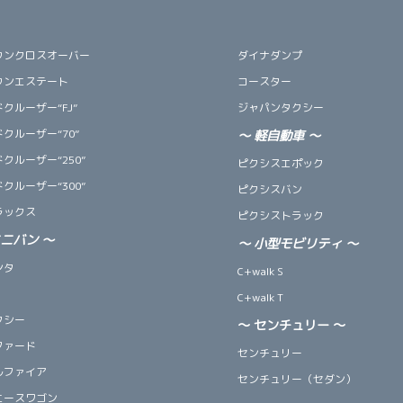
ウンクロスオーバー
ダイナダンプ
ウンエステート
コースター
クルーザー“FJ”
ジャパンタクシー
クルーザー“70”
～
軽自動車
～
クルーザー“250”
ピクシスエポック
クルーザー“300”
ピクシスバン
ラックス
ピクシストラック
ミニバン
～
～
小型モビリティ
～
ンタ
C+walk S
C+walk T
クシー
～ センチュリー ～
ファード
センチュリー
ルファイア
センチュリー（セダン）
エースワゴン