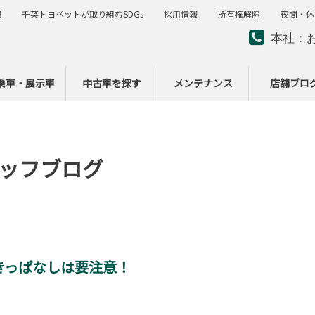
報
千葉トヨペットが取り組むSDGs
採用情報
所有権解除
夜間・休
本社：
夜間・
ー
乗車・展示車
中古車を探す
メンテナンス
店舗ブロ
ッフブログ
きっぱなしは要注意！