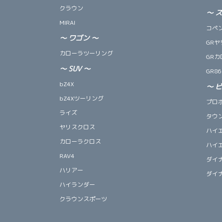
クラウン
～
MIRAI
コペン 
～
ワゴン
～
GRヤ
カローラツーリング
GRカ
～
SUV
～
GR86
bZ4X
～
bZ4Xツーリング
プロ
ライズ
タウ
ヤリスクロス
ハイ
カローラクロス
ハイ
RAV4
ダイ
ハリアー
ダイ
ハイランダー
クラウンスポーツ