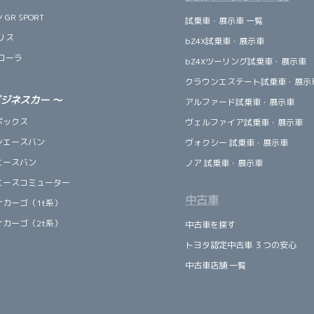
GR SPORT
試乗車・展示車 一覧
リス
bZ4X試乗車・展示車
ローラ
bZ4Xツーリング試乗車・展示車
クラウンエステート試乗車・展示
ビジネスカー
～
アルファード試乗車・展示車
ボックス
ヴェルファイア試乗車・展示車
ンエースバン
ヴォクシー 試乗車・展示車
エースバン
ノア 試乗車・展示車
エースコミューター
中古車
ナカーゴ（1t系）
ナカーゴ（2t系）
中古車を探す
トヨタ認定中古車 ３つの安心
中古車店舗 一覧