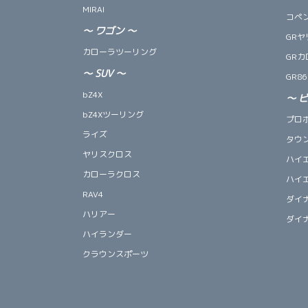
MIRAI
コペン 
～
ワゴン
～
GRヤ
カローラツーリング
GRカ
～
SUV
～
GR86
bZ4X
～
bZ4Xツーリング
プロ
ライズ
タウ
ヤリスクロス
ハイ
カローラクロス
ハイ
RAV4
ダイ
ハリアー
ダイ
ハイランダー
クラウンスポーツ