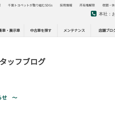
報
千葉トヨペットが取り組むSDGs
採用情報
所有権解除
夜間・休
本社：
夜間・
ー
乗車・展示車
中古車を探す
メンテナンス
店舗ブロ
タッフブログ
らせ ～