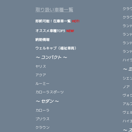
クラ
取り扱い車種一覧
クラ
即納可能！在庫車一覧
HOT!
ランド
オススメ車種TOP3
NEW!
ランド
納期情報
ランド
ウェルキャブ（福祉車両）
ランド
～ コンパクト ～
ハイ
ヤリス
～
アクア
シエ
ルーミー
ノア
カローラスポーツ
ヴォ
～
セダン
～
アル
カローラ
ヴェ
プリウス
ハイ
クラウン
～