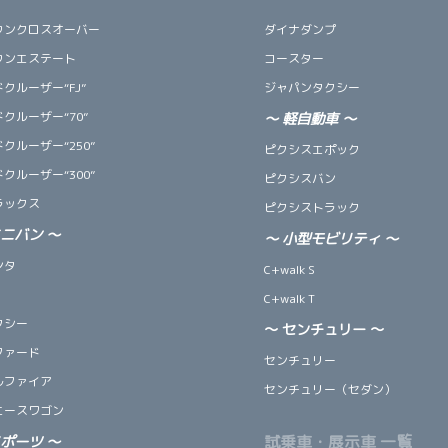
ウンクロスオーバー
ダイナダンプ
ウンエステート
コースター
クルーザー“FJ”
ジャパンタクシー
クルーザー“70”
～
軽自動車
～
クルーザー“250”
ピクシスエポック
クルーザー“300”
ピクシスバン
ラックス
ピクシストラック
ミニバン
～
～
小型モビリティ
～
ンタ
C+walk S
C+walk T
クシー
～ センチュリー ～
ファード
センチュリー
ルファイア
センチュリー（セダン）
エースワゴン
試乗車・展示車 一覧
スポーツ
～