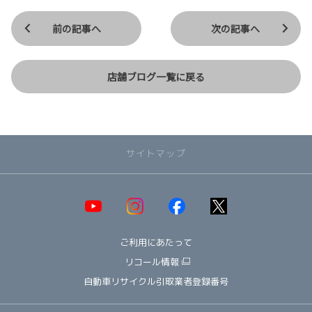
前の記事へ
次の記事へ
店舗ブログ一覧に戻る
サイトマップ
取り扱い車種一覧
即納可能！在庫車一覧
HOT!
ご利用にあたって
オススメ車種TOP3
NEW!
納期情報
リコール情報
ウェルキャブ（福祉車両）
自動車リサイクル引取業者登録番号
～ コンパクト ～
ヤリス