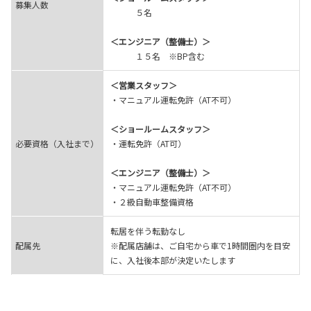
募集人数
５名
＜エンジニア（整備士）＞
１５名 ※BP含む
＜営業スタッフ＞
・マニュアル運転免許（AT不可）
＜ショールームスタッフ＞
必要資格（入社まで）
・運転免許（AT可）
＜エンジニア（整備士）＞
・マニュアル運転免許（AT不可）
・２級自動車整備資格
転居を伴う転勤なし
配属先
※配属店舗は、ご自宅から車で1時間圏内を目安
に、入社後本部が決定いたします