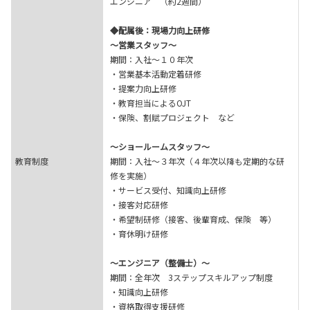
エンジニア （約2週間）
◆配属後：現場力向上研修
～営業スタッフ～
期間：入社～１０年次
・営業基本活動定着研修
・提案力向上研修
・教育担当によるOJT
・保険、割賦プロジェクト など
～ショールームスタッフ～
教育制度
期間：入社～３年次（４年次以降も定期的な研
修を実施）
・サービス受付、知識向上研修
・接客対応研修
・希望制研修（接客、後輩育成、保険 等）
・育休明け研修
～エンジニア（整備士）～
期間：全年次 3ステップスキルアップ制度
・知識向上研修
・資格取得支援研修