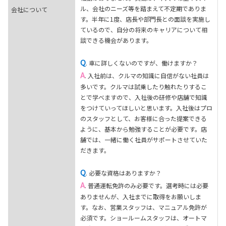
ル、会社のニーズ等を踏まえて不定期でありま
会社について
す。半年に1度、店長や部門長との面談を実施し
ているので、自分の将来のキャリアについて相
談できる機会があります。
Q
. 車に詳しくないのですが、働けますか？
A
. 入社前は、クルマの知識に自信がない社員は
多いです。クルマは試乗したり触れたりするこ
とで学べますので、入社後の研修や店舗で知識
をつけていってほしいと思います。入社後はプロ
のスタッフとして、お客様に合った提案できる
ように、基本から勉強することが必要です。店
舗では、一緒に働く社員がサポートさせていた
だきます。
Q
. 必要な資格はありますか？
A
. 普通運転免許のみ必要です。選考時には必要
ありませんが、入社までに取得をお願いしま
す。なお、営業スタッフは、マニュアル免許が
必須です。ショールームスタッフは、オートマ