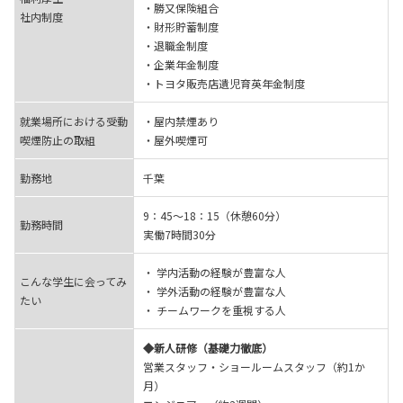
・勝又保険組合
社内制度
・財形貯蓄制度
・退職金制度
・企業年金制度
・トヨタ販売店遺児育英年金制度
就業場所における受動
・屋内禁煙あり
喫煙防止の取組
・屋外喫煙可
勤務地
千葉
9：45～18：15（休憩60分）
勤務時間
実働7時間30分
・ 学内活動の経験が豊富な人
こんな学生に会ってみ
・ 学外活動の経験が豊富な人
たい
・ チームワークを重視する人
◆新人研修（基礎力徹底）
営業スタッフ・ショールームスタッフ（約1か
月）