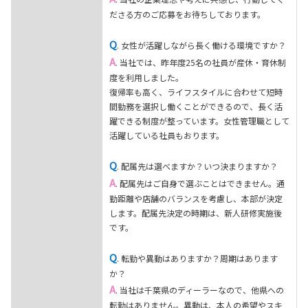
ださる方のご応募をお待ちしております。
Q
. 女性が活躍しながら長く働ける環境ですか？
A
. 当社では、昨年度25名の社員が産休・育休制
度を利用しました。
復帰率も高く、ライフスタイルに合わせて短時
間勤務を選択し働くことができるので、長く活
躍できる制度が整っています。女性管理職として
活躍している社員もおります。
Q
. 配属先は選べますか？いつ決まりますか？
A
. 配属先はご自身で選ぶことはできません。通
勤距離や店舗のバランスを考慮し、本部が決定
します。配属先決定の時期は、新人研修実施後
です。
Q
. 転勤や異動はありますか？周期はあります
か？
A
. 当社は千葉県のディーラーなので、他県への
転勤はありません。異動は、本人の希望やスキ