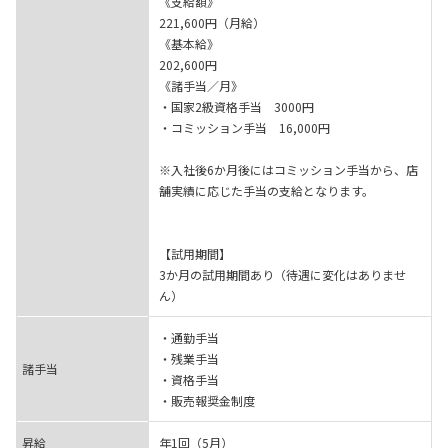
《支給額》
221,600円（月給）
《基本給》
202,600円
《諸手当／月》
・国家2級資格手当 3000円
・コミッション手当 16,000円
※入社後6か月後にはコミッション手当から、店
舗実績に応じた手当の支給となります。
【試用期間】
3か月の試用期間あり（待遇に変化はありませ
ん）
・通勤手当
・残業手当
諸手当
・資格手当
・販売報奨金制度
昇給
年1回（5月）