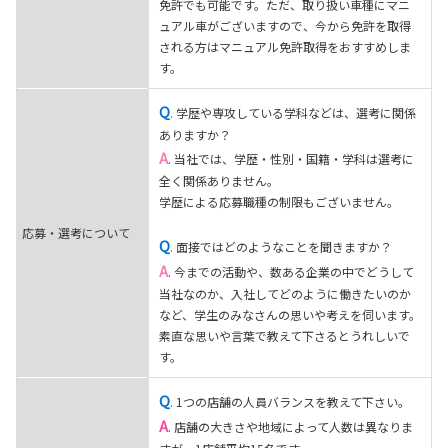
免許でも可能です。ただ、取り扱い車種にマニ
ュアル車がございますので、今から免許を取得
される方はマニュアル免許取得をおすすめしま
す。
Q
.
学歴や専攻している学科などは、選考に関係
ありますか？
A
. 当社では、学歴・性別・国籍・学科は選考に
全く関係ありません。
学歴による応募職種の制限もございません。
応募・選考について
Q
.
面接ではどのようなことを聞きますか？
A
. 今までの活動や、数ある企業の中でどうして
当社なのか、入社してどのように働きたいのか
など、学生のみなさんの思いや考えを伺います。
素直な思いや言葉で教えて下さるとうれしいで
す。
Q
. 1つの店舗の人員バランスを教えて下さい。
A
. 店舗の大きさや地域によって人数は異なりま