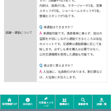
すが、1店舗平均15名です。
内訳は、店長が1名、マネージャーが1名、営業
スタッフが5名、ショールームスタッフが2名、
整備士スタッフが5名です。
Q
. 車通勤はできますか？
店舗・通勤について
A
. 車通勤可能です。満員電車に乗らず、自分の
空間を大切にしながら通勤できるところは当社
のメリットです。交通費は通勤距離に応じて支
給します。必ずしも車を購入は必要ではなく、
公共交通機関を使用した通勤も可能です。
Q
. 車は安く買えますか？
A
. 入社後に、社員割引があります。割引額など
は、入社後にお伝えします。
代表者メッセ
採用情報TOP
会社紹介
職種紹介
募集要項
店舗一覧
ージ