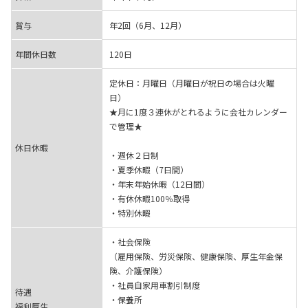
賞与
年2回（6月、12月）
年間休日数
120日
定休日：月曜日（月曜日が祝日の場合は火曜
日）
★月に1度３連休がとれるように会社カレンダー
で管理★
休日休暇
・週休２日制
・夏季休暇（7日間）
・年末年始休暇（12日間）
・有休休暇100％取得
・特別休暇
・社会保険
（雇用保険、労災保険、健康保険、厚生年金保
険、介護保険）
・社員自家用車割引制度
待遇
・保養所
福利厚生