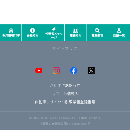
代表者メッセ
採用情報TOP
会社紹介
職種紹介
募集要項
店舗一覧
ージ
サイトマップ
取り扱い車種一覧
即納可能！在庫車一覧
HOT!
ご利用にあたって
オススメ車種TOP3
NEW!
納期情報
リコール情報
ウェルキャブ（福祉車両）
自動車リサイクル引取業者登録番号
～ コンパクト ～
ヤリス
© 2022 TOYOTA KATSUMATAGROUP CHIBATOYOPET.
アクア
千葉県公安委員会 第441340000921号
ルーミー