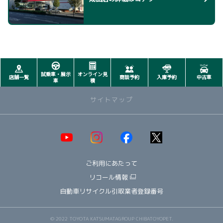
試乗車・展示
オンライン見
店舗一覧
商談予約
入庫予約
中古車
車
積
サイトマップ
取り扱い車種一覧
即納可能！在庫車一覧
HOT!
ご利用にあたって
オススメ車種TOP3
NEW!
納期情報
リコール情報
ウェルキャブ（福祉車両）
自動車リサイクル引取業者登録番号
～ コンパクト ～
ヤリス
© 2022 TOYOTA KATSUMATAGROUP CHIBATOYOPET.
アクア