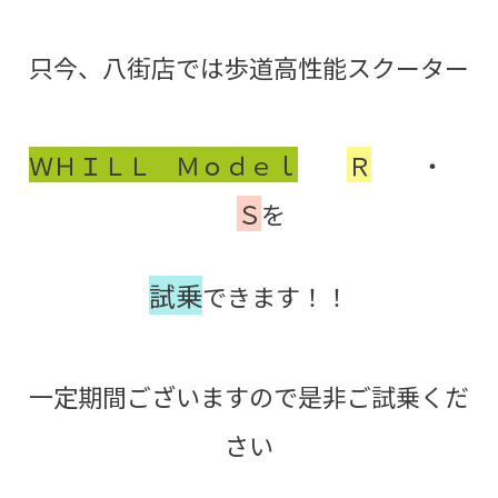
只今、八街店では歩道高性能スクーター
ＷＨＩＬＬ Ｍｏｄｅｌ
Ｒ
・
Ｓ
を
試乗
できます！！
一定期間ございますので是非ご試乗くだ
さい