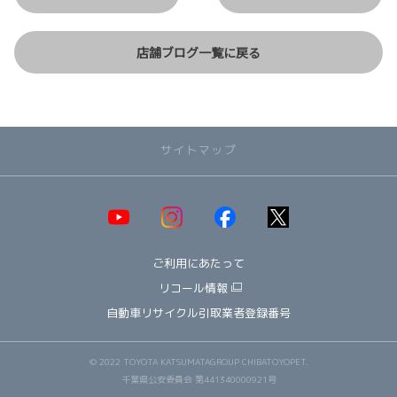
店舗ブログ一覧に戻る
サイトマップ
取り扱い車種一覧
即納可能！在庫車一覧
HOT!
ご利用にあたって
オススメ車種TOP3
NEW!
納期情報
リコール情報
ウェルキャブ（福祉車両）
自動車リサイクル引取業者登録番号
～ コンパクト ～
ヤリス
© 2022 TOYOTA KATSUMATAGROUP CHIBATOYOPET.
アクア
千葉県公安委員会 第441340000921号
ルーミー