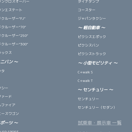
ウンクロスオーバー
ダイナダンプ
ウンエステート
コースター
クルーザー“FJ”
ジャパンタクシー
クルーザー“70”
～
軽自動車
～
クルーザー“250”
ピクシスエポック
クルーザー“300”
ピクシスバン
ラックス
ピクシストラック
ミニバン
～
～
小型モビリティ
～
ンタ
C+walk S
C+walk T
クシー
～ センチュリー ～
ファード
センチュリー
ルファイア
センチュリー（セダン）
エースワゴン
試乗車・展示車 一覧
スポーツ
～
GR SPORT