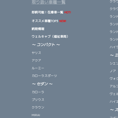
クラ
取り扱い車種一覧
クラ
即納可能！在庫車一覧
HOT!
ランド
オススメ車種TOP3
NEW!
ランド
納期情報
ランド
ウェルキャブ（福祉車両）
ランド
～ コンパクト ～
ハイ
ヤリス
～
アクア
シエ
ルーミー
ノア
カローラスポーツ
ヴォ
～
セダン
～
アル
カローラ
ヴェ
プリウス
ハイ
クラウン
～
MIRAI
コペン 