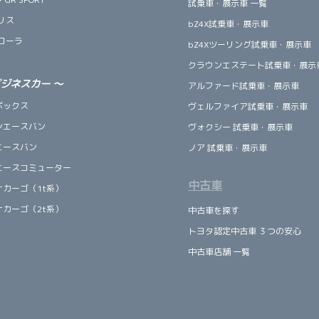
試乗車・展示車 一覧
リス
bZ4X試乗車・展示車
ローラ
bZ4Xツーリング試乗車・展示車
クラウンエステート試乗車・展示
ビジネスカー
～
アルファード試乗車・展示車
ボックス
ヴェルファイア試乗車・展示車
ンエースバン
ヴォクシー 試乗車・展示車
エースバン
ノア 試乗車・展示車
エースコミューター
中古車
ナカーゴ（1t系）
ナカーゴ（2t系）
中古車を探す
トヨタ認定中古車 ３つの安心
中古車店舗 一覧