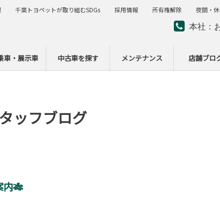
報
千葉トヨペットが取り組むSDGs
採用情報
所有権解除
夜間・休
本社：
夜間・
ー
乗車・展示車
中古車を探す
メンテナンス
店舗ブロ
タッフブログ
内🎋