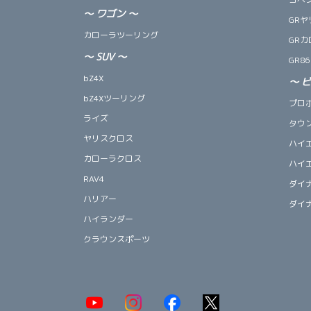
～
ワゴン
～
GRヤ
カローラツーリング
GRカ
～
SUV
～
GR86
bZ4X
～
bZ4Xツーリング
プロ
ライズ
タウ
ヤリスクロス
ハイ
カローラクロス
ハイ
RAV4
ダイ
ハリアー
ダイ
ハイランダー
クラウンスポーツ