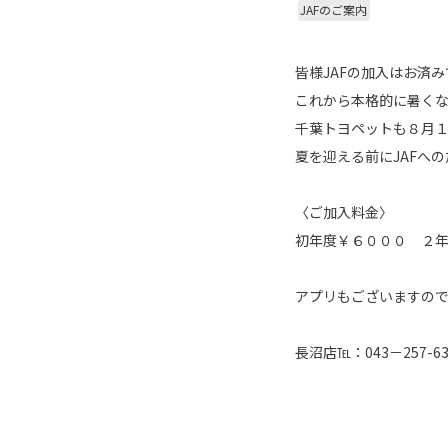
JAFのご案内
皆様JAFの加入はお済
これから本格的に暑くな
千葉トヨペットも８月
夏を迎える前にJAFへ
〈ご加入料金〉
初年度￥６０００ ２
アプリもございますので
長沼店℡：043－257-63