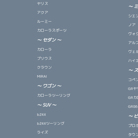
ヤリス
～
アクア
シエ
ルーミー
ノア
カローラスポーツ
ヴォ
～
セダン
～
アル
カローラ
ヴェ
プリウス
ハイ
クラウン
～
MIRAI
コペン 
～
ワゴン
～
GRヤ
カローラツーリング
GRカ
～
SUV
～
GR86
bZ4X
～
bZ4Xツーリング
プロ
ライズ
タウ