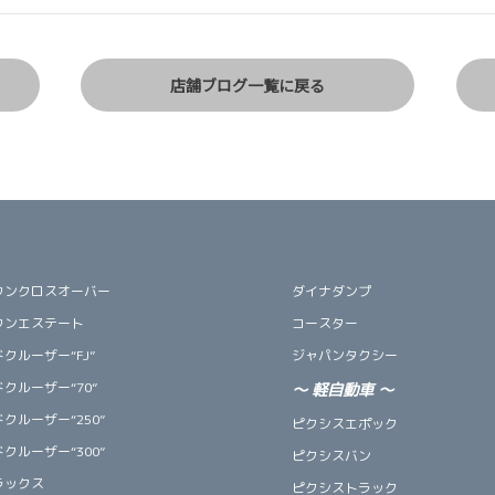
店舗ブログ一覧に戻る
ウンクロスオーバー
ダイナダンプ
ウンエステート
コースター
クルーザー“FJ”
ジャパンタクシー
クルーザー“70”
～
軽自動車
～
クルーザー“250”
ピクシスエポック
クルーザー“300”
ピクシスバン
ラックス
ピクシストラック