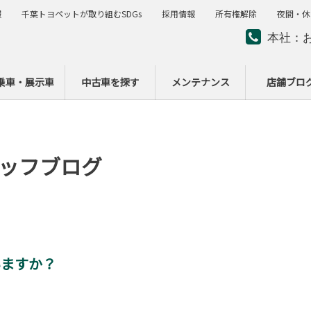
報
千葉トヨペットが取り組むSDGs
採用情報
所有権解除
夜間・休
本社：
夜間・
ー
乗車・展示車
中古車を探す
メンテナンス
店舗ブロ
ッフブログ
いますか？