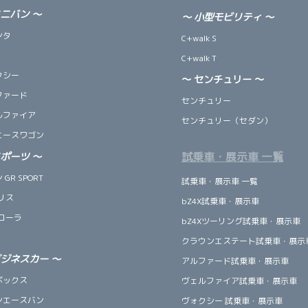
ミニバン
～
～
小型モビリティ
～
ンタ
C+walk S
C+walk T
クシー
～ センチュリー ～
ファード
センチュリー
ルファイア
センチュリー（セダン）
エースワゴン
試乗車・展示車 一覧
スポーツ
～
GR SPORT
試乗車・展示車 一覧
リス
bZ4X試乗車・展示車
ローラ
bZ4Xツーリング試乗車・展示車
クラウンエステート試乗車・展示
ビジネスカー
～
アルファード試乗車・展示車
ボックス
ヴェルファイア試乗車・展示車
ンエースバン
ヴォクシー 試乗車・展示車