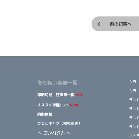
前の記事へ
クラ
取り扱い車種一覧
クラ
即納可能！在庫車一覧
HOT!
ランド
オススメ車種TOP3
NEW!
ランド
納期情報
ランド
ウェルキャブ（福祉車両）
ランド
～ コンパクト ～
ハイ