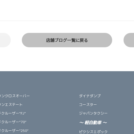
店舗ブログ一覧に戻る
ウンクロスオーバー
ダイナダンプ
ウンエステート
コースター
クルーザー“FJ”
ジャパンタクシー
クルーザー“70”
～
軽自動車
～
クルーザー“250”
ピクシスエポック