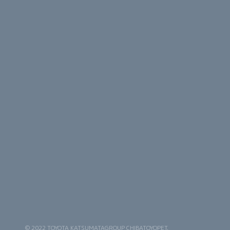
© 2022 TOYOTA KATSUMATAGROUP CHIBATOYOPET.