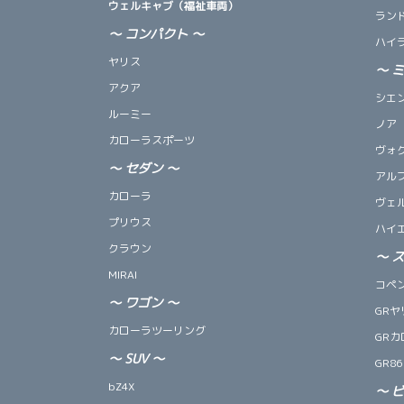
ウェルキャブ（福祉車両）
ランド
～ コンパクト ～
ハイ
ヤリス
～
アクア
シエ
ルーミー
ノア
カローラスポーツ
ヴォ
～
セダン
～
アル
カローラ
ヴェ
プリウス
ハイ
クラウン
～
MIRAI
コペン 
～
ワゴン
～
GRヤ
カローラツーリング
GRカ
～
SUV
～
GR86
bZ4X
～