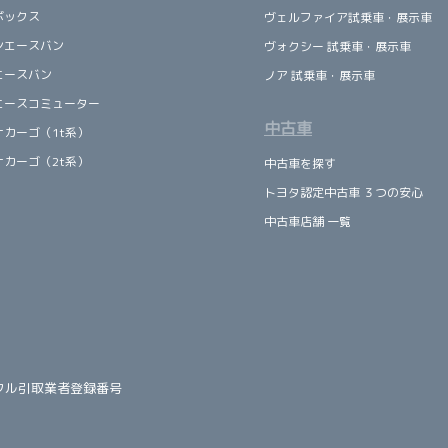
ボックス
ヴェルファイア試乗車・展示車
ンエースバン
ヴォクシー 試乗車・展示車
エースバン
ノア 試乗車・展示車
エースコミューター
中古車
ナカーゴ（1t系）
ナカーゴ（2t系）
中古車を探す
トヨタ認定中古車 ３つの安心
中古車店舗 一覧
クル引取業者登録番号