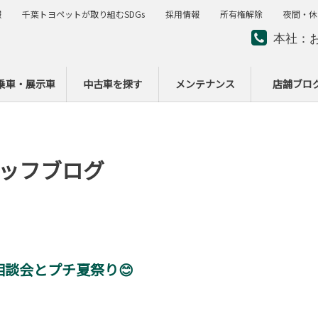
報
千葉トヨペットが取り組むSDGs
採用情報
所有権解除
夜間・休
本社：
夜間・
ー
乗車・展示車
中古車を探す
メンテナンス
店舗ブロ
ッフブログ
談会とプチ夏祭り😊