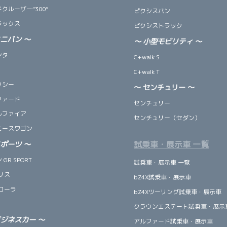
クルーザー“300”
ピクシスバン
ラックス
ピクシストラック
ミニバン
～
～
小型モビリティ
～
ンタ
C+walk S
C+walk T
クシー
～ センチュリー ～
ファード
センチュリー
ルファイア
センチュリー（セダン）
エースワゴン
試乗車・展示車 一覧
スポーツ
～
GR SPORT
試乗車・展示車 一覧
リス
bZ4X試乗車・展示車
ローラ
bZ4Xツーリング試乗車・展示車
クラウンエステート試乗車・展示
ビジネスカー
～
アルファード試乗車・展示車