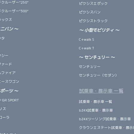
クルーザー“250”
ピクシスエポック
クルーザー“300”
ピクシスバン
ラックス
ピクシストラック
ミニバン
～
～
小型モビリティ
～
ンタ
C+walk S
C+walk T
クシー
～ センチュリー ～
ファード
センチュリー
ルファイア
センチュリー（セダン）
エースワゴン
試乗車・展示車 一覧
スポーツ
～
GR SPORT
試乗車・展示車 一覧
リス
bZ4X試乗車・展示車
ローラ
bZ4Xツーリング試乗車・展示車
クラウンエステート試乗車・展示