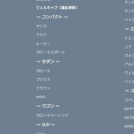
ランド
ウェルキャブ（福祉車両）
ランド
～ コンパクト ～
ハイ
ヤリス
～
アクア
シエ
ルーミー
ノア
カローラスポーツ
ヴォ
～
セダン
～
アル
カローラ
ヴェ
プリウス
ハイ
クラウン
～
MIRAI
コペン 
～
ワゴン
～
GRヤ
カローラツーリング
GRカ
～
SUV
～
GR86
bZ4X