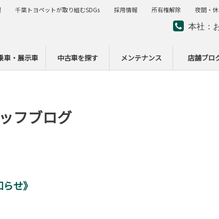
報
千葉トヨペットが取り組むSDGs
採用情報
所有権解除
夜間・休
本社：
夜間・
ー
乗車・展示車
中古車を探す
メンテナンス
店舗ブロ
ッフブログ
知らせ》