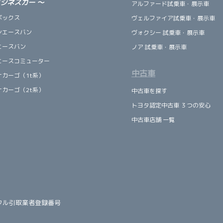
ビジネスカー
～
アルファード試乗車・展示車
ボックス
ヴェルファイア試乗車・展示車
ンエースバン
ヴォクシー 試乗車・展示車
エースバン
ノア 試乗車・展示車
エースコミューター
中古車
ナカーゴ（1t系）
ナカーゴ（2t系）
中古車を探す
トヨタ認定中古車 ３つの安心
中古車店舗 一覧
クル引取業者登録番号