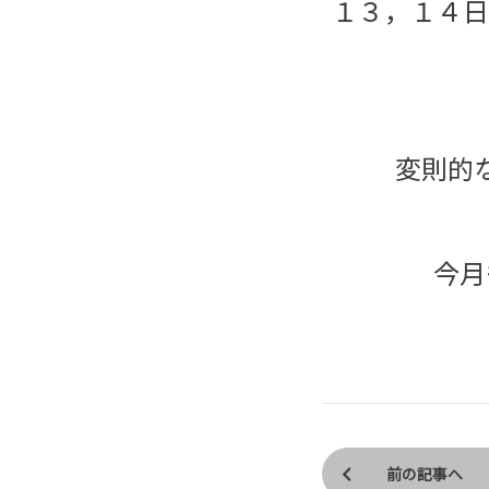
１３，１４日
変則的
今月
前の記事へ