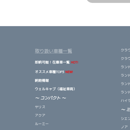
クラ
取り扱い車種一覧
クラ
即納可能！在庫車一覧
HOT!
ランド
オススメ車種TOP3
NEW!
ランド
納期情報
ランド
ウェルキャブ（福祉車両）
ランド
～ コンパクト ～
ハイ
ヤリス
～
アクア
シエ
ルーミー
ノア