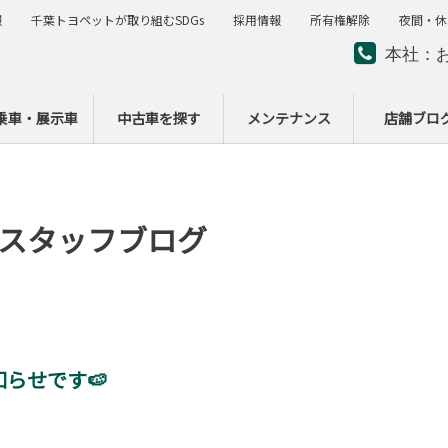
報
千葉トヨペットが取り組むSDGs
採用情報
所有権解除
夜間・休
本社：
夜間・
ー
乗車・展示車
中古車を探す
メンテナンス
店舗ブロ
スタッフブログ
らせです🍉