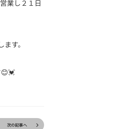
で営業し２１日
します。
💓
次の記事へ