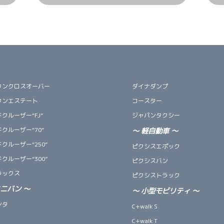
ウンクロスオーバー
ダイナダンプ
ウンエステート
コースター
クルーザー“FJ”
ジャパンタクシー
クルーザー“70”
～
軽自動車
～
クルーザー“250”
ピクシスエポック
クルーザー“300”
ピクシスバン
ラックス
ピクシストラック
ミニバン
～
～
小型モビリティ
～
ンタ
C+walk S
C+walk T