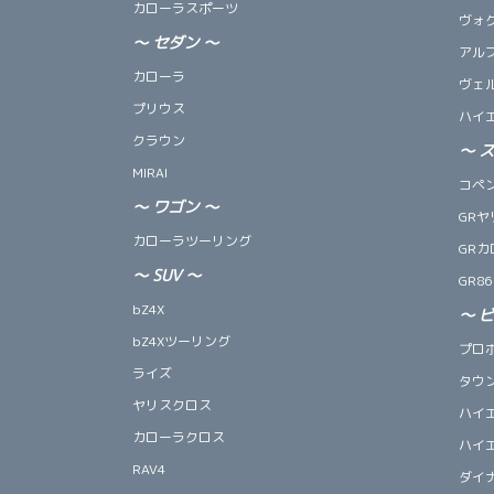
カローラスポーツ
ヴォ
～
セダン
～
アル
カローラ
ヴェ
プリウス
ハイ
クラウン
～
MIRAI
コペン 
～
ワゴン
～
GRヤ
カローラツーリング
GRカ
～
SUV
～
GR86
bZ4X
～
bZ4Xツーリング
プロ
ライズ
タウ
ヤリスクロス
ハイ
カローラクロス
ハイ
RAV4
ダイ