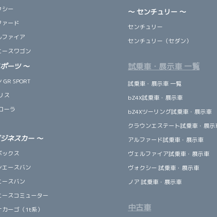
クシー
～ センチュリー ～
ファード
センチュリー
ルファイア
センチュリー（セダン）
エースワゴン
試乗車・展示車 一覧
スポーツ
～
GR SPORT
試乗車・展示車 一覧
リス
bZ4X試乗車・展示車
ローラ
bZ4Xツーリング試乗車・展示車
クラウンエステート試乗車・展示
ビジネスカー
～
アルファード試乗車・展示車
ボックス
ヴェルファイア試乗車・展示車
ンエースバン
ヴォクシー 試乗車・展示車
エースバン
ノア 試乗車・展示車
エースコミューター
中古車
ナカーゴ（1t系）