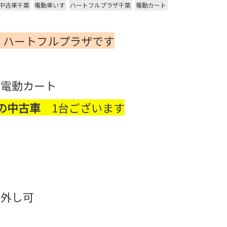
中古車千葉
電動車いす
ハートフルプラザ千葉
電動カート
 ハートフルプラザです
る電動カート
ルRの中古車
1台ございます
要
り外し可