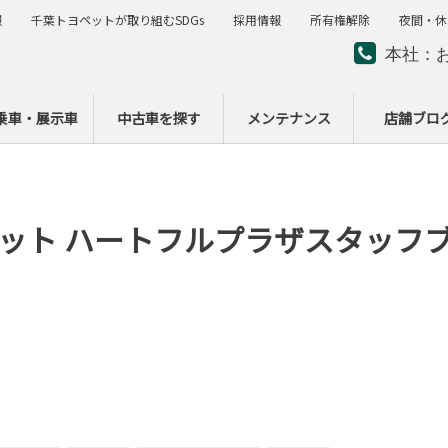
報
千葉トヨペットが取り組むSDGs
採用情報
所有権解除
夜間・休
本社：
夜間・
ー
乗車・展示車
中古車を探す
メンテナンス
店舗ブロ
ット ハートフルプラザスタッフ
！