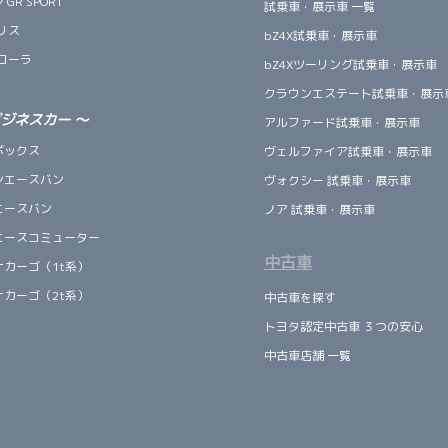
GR SPORT
試乗車・展示車 一覧
リス
bZ4X試乗車・展示車
ローラ
bZ4Xツーリング試乗車・展示車
クラウンエステート試乗車・展示
ビジネスカー
～
アルファード試乗車・展示車
ボックス
ヴェルファイア試乗車・展示車
ンエースバン
ヴォクシー 試乗車・展示車
エースバン
ノア 試乗車・展示車
エースコミューター
中古車
ナカーゴ（1t系）
ナカーゴ（2t系）
中古車を探す
トヨタ認定中古車 ３つの安心
中古車店舗 一覧