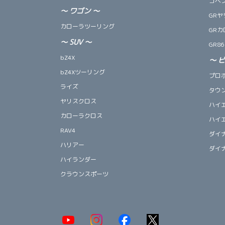
コペン 
～
ワゴン
～
GRヤ
カローラツーリング
GRカ
～
SUV
～
GR86
bZ4X
～
bZ4Xツーリング
プロ
ライズ
タウ
ヤリスクロス
ハイ
カローラクロス
ハイ
RAV4
ダイ
ハリアー
ダイ
ハイランダー
クラウンスポーツ