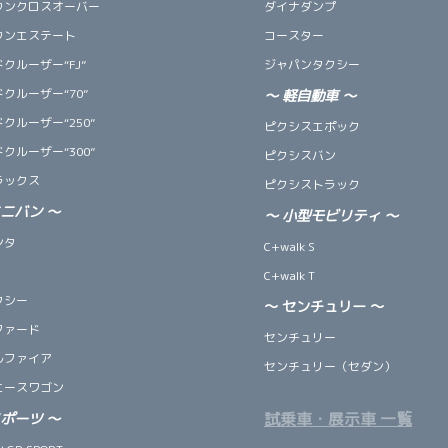
ウンクロスオーバー
ダイナダンプ
ウンエステート
コースター
クルーザー“FJ”
ジャパンタクシー
クルーザー“70”
～
軽自動車
～
クルーザー“250”
ピクシスエポック
クルーザー“300”
ピクシスバン
ラックス
ピクシストラック
ミニバン
～
～
小型モビリティ
～
ンタ
C+walk S
C+walk T
クシー
～ センチュリー ～
ファード
センチュリー
ルファイア
センチュリー（セダン）
エースワゴン
試乗車・展示車 一覧
スポーツ
～