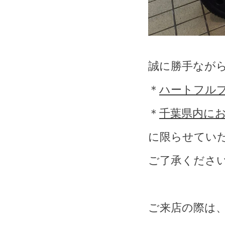
誠に勝手なが
＊
ハートフル
＊
千葉県内に
に限らせてい
ご了承くださ
ご来店の際は