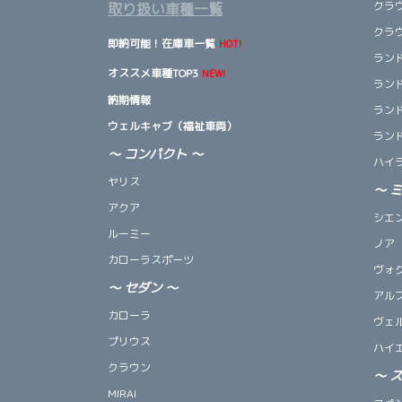
クラ
取り扱い車種一覧
クラ
即納可能！在庫車一覧
HOT!
ランド
オススメ車種TOP3
NEW!
ランド
納期情報
ランド
ウェルキャブ（福祉車両）
ランド
～ コンパクト ～
ハイ
ヤリス
～
アクア
シエ
ルーミー
ノア
カローラスポーツ
ヴォ
～
セダン
～
アル
カローラ
ヴェ
プリウス
ハイ
クラウン
～
MIRAI