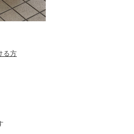
ける方
す