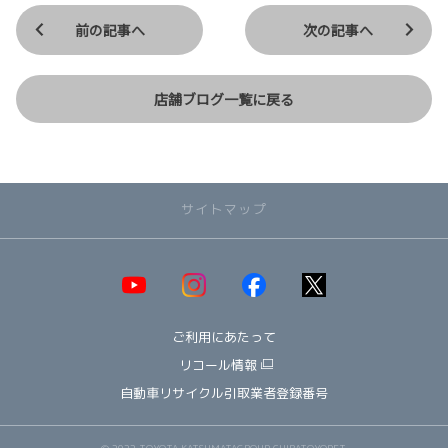
前の記事へ
次の記事へ
店舗ブログ一覧に戻る
サイトマップ
取り扱い車種一覧
即納可能！在庫車一覧
HOT!
ご利用にあたって
オススメ車種TOP3
NEW!
納期情報
リコール情報
ウェルキャブ（福祉車両）
自動車リサイクル引取業者登録番号
～ コンパクト ～
ヤリス
© 2022 TOYOTA KATSUMATAGROUP CHIBATOYOPET.