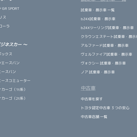
GR SPORT
試乗車・展示車 一覧
リス
bZ4X試乗車・展示車
ローラ
bZ4Xツーリング試乗車・展示車
クラウンエステート試乗車・展示
ビジネスカー
～
アルファード試乗車・展示車
ボックス
ヴェルファイア試乗車・展示車
ンエースバン
ヴォクシー 試乗車・展示車
エースバン
ノア 試乗車・展示車
エースコミューター
中古車
ナカーゴ（1t系）
ナカーゴ（2t系）
中古車を探す
トヨタ認定中古車 ３つの安心
中古車店舗 一覧