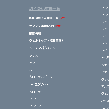
クラ
取り扱い車種一覧
クラ
即納可能！在庫車一覧
HOT!
ランド
オススメ車種TOP3
NEW!
ランド
納期情報
ランド
ウェルキャブ（福祉車両）
ランド
～ コンパクト ～
ハイ
ヤリス
～
アクア
シエ
ルーミー
ノア
カローラスポーツ
ヴォ
～
セダン
～
アル
カローラ
ヴェ
プリウス
ハイ
クラウン
～