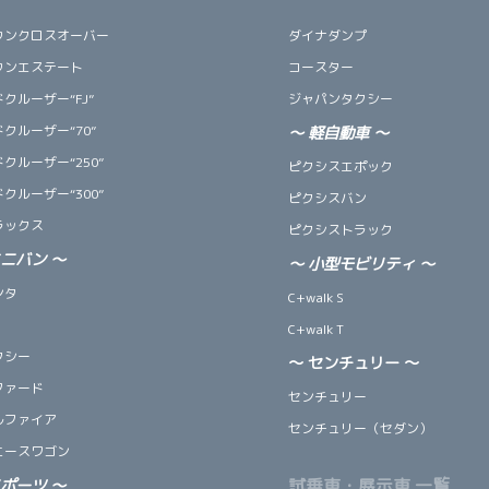
ウンクロスオーバー
ダイナダンプ
ウンエステート
コースター
クルーザー“FJ”
ジャパンタクシー
クルーザー“70”
～
軽自動車
～
クルーザー“250”
ピクシスエポック
クルーザー“300”
ピクシスバン
ラックス
ピクシストラック
ミニバン
～
～
小型モビリティ
～
ンタ
C+walk S
C+walk T
クシー
～ センチュリー ～
ファード
センチュリー
ルファイア
センチュリー（セダン）
エースワゴン
試乗車・展示車 一覧
スポーツ
～