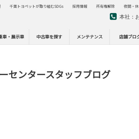
報
千葉トヨペットが取り組むSDGs
採用情報
所有権解除
夜間・休
本社：
夜間・
ー
乗車・展示車
中古車を探す
メンテナンス
店舗ブロ
ーセンタースタッフブログ