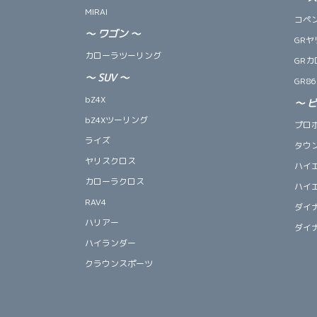
MIRAI
コペン 
～
ワゴン
～
GRヤ
カローラツーリング
GRカ
～
SUV
～
GR86
bZ4X
～
bZ4Xツーリング
プロ
ライズ
タウ
ヤリスクロス
ハイ
カローラクロス
ハイ
RAV4
ダイ
ハリアー
ダイ
ハイランダー
クラウンスポーツ