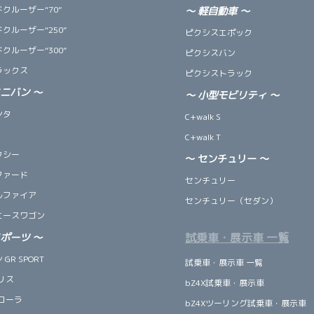
クルーザー“70”
～
軽自動車
～
クルーザー“250”
ピクシスエポック
クルーザー“300”
ピクシスバン
ラックス
ピクシストラック
ミニバン
～
～
小型モビリティ
～
ンタ
C+walk S
C+walk T
クシー
～ センチュリー ～
ファード
センチュリー
ルファイア
センチュリー（セダン）
エースワゴン
試乗車・展示車 一覧
スポーツ
～
GR SPORT
試乗車・展示車 一覧
リス
bZ4X試乗車・展示車
ローラ
bZ4Xツーリング試乗車・展示車