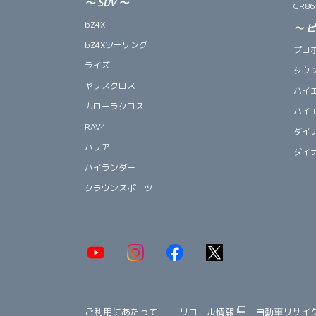
～
SUV
～
GR86
bZ4X
～
bZ4Xツーリング
プロ
ライズ
タウ
ヤリスクロス
ハイ
カローラクロス
ハイ
RAV4
ダイ
ハリアー
ダイ
ハイランダー
クラウンスポーツ
ご利用にあたって
リコール情報
自動車リサイ