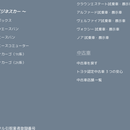
クラウンエステート試乗車・展示
ビジネスカー
～
アルファード試乗車・展示車
ボックス
ヴェルファイア試乗車・展示車
ンエースバン
ヴォクシー 試乗車・展示車
エースバン
ノア 試乗車・展示車
エースコミューター
中古車
ナカーゴ（1t系）
ナカーゴ（2t系）
中古車を探す
トヨタ認定中古車 ３つの安心
中古車店舗 一覧
クル引取業者登録番号