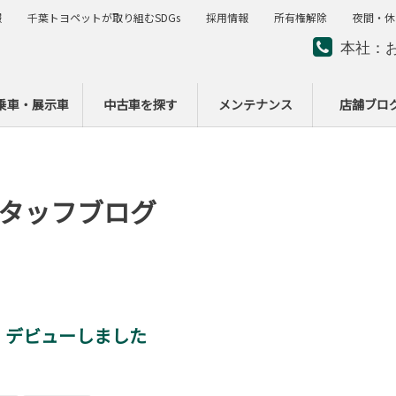
報
千葉トヨペットが取り組むSDGs
採用情報
所有権解除
夜間・休
本社：
夜間・
ー
乗車・展示車
中古車を探す
メンテナンス
店舗ブロ
タッフブログ
】デビューしました