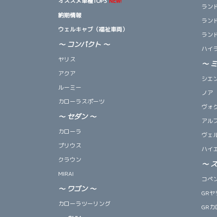
オススメ車種TOP3
NEW!
ランド
納期情報
ランド
ウェルキャブ（福祉車両）
ランド
～ コンパクト ～
ハイ
ヤリス
～
アクア
シエ
ルーミー
ノア
カローラスポーツ
ヴォ
～
セダン
～
アル
カローラ
ヴェ
プリウス
ハイ
クラウン
～
MIRAI
コペン 
～
ワゴン
～
GRヤ
カローラツーリング
GRカ