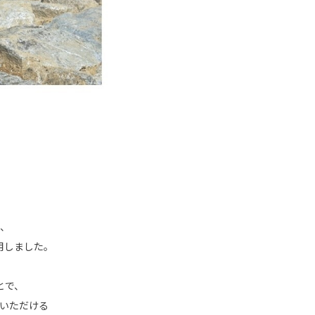
、
用しました。
とで、
いただける