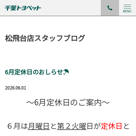
MENU
松飛台店スタッフブログ
6月定休日のおしらせ☂
2026.06.01
～6月定休日のご案内～
６月は
月曜日
と
第２火曜
日が
定休日
と