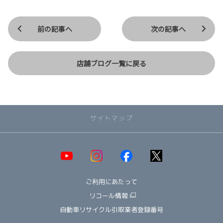
前の記事へ
次の記事へ
店舗ブログ一覧に戻る
サイトマップ
取り扱い車種一覧
即納可能！在庫車一覧
HOT!
ご利用にあたって
オススメ車種TOP3
NEW!
納期情報
リコール情報
ウェルキャブ（福祉車両）
自動車リサイクル引取業者登録番号
～ コンパクト ～