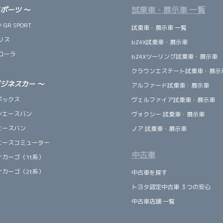
試乗車・展示車 一覧
スポーツ
～
GR SPORT
試乗車・展示車 一覧
リス
bZ4X試乗車・展示車
ローラ
bZ4Xツーリング試乗車・展示車
クラウンエステート試乗車・展示
ビジネスカー
～
アルファード試乗車・展示車
ボックス
ヴェルファイア試乗車・展示車
ンエースバン
ヴォクシー 試乗車・展示車
エースバン
ノア 試乗車・展示車
エースコミューター
中古車
ナカーゴ（1t系）
ナカーゴ（2t系）
中古車を探す
トヨタ認定中古車 ３つの安心
中古車店舗 一覧