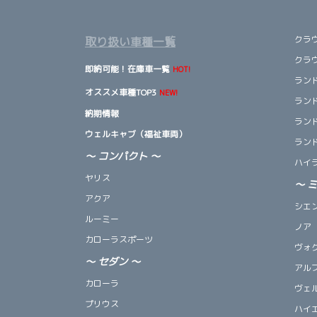
クラ
取り扱い車種一覧
クラ
即納可能！在庫車一覧
HOT!
ランド
オススメ車種TOP3
NEW!
ランド
納期情報
ランド
ウェルキャブ（福祉車両）
ランド
～ コンパクト ～
ハイ
ヤリス
～
アクア
シエ
ルーミー
ノア
カローラスポーツ
ヴォ
～
セダン
～
アル
カローラ
ヴェ
プリウス
ハイ