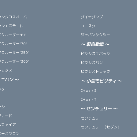
ウンクロスオーバー
ダイナダンプ
ウンエステート
コースター
クルーザー“FJ”
ジャパンタクシー
クルーザー“70”
～
軽自動車
～
クルーザー“250”
ピクシスエポック
クルーザー“300”
ピクシスバン
ラックス
ピクシストラック
ミニバン
～
～
小型モビリティ
～
ンタ
C+walk S
C+walk T
クシー
～ センチュリー ～
ファード
センチュリー
ルファイア
センチュリー（セダン）
エースワゴン