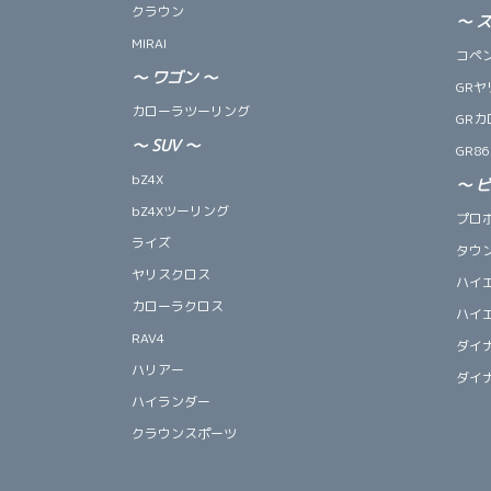
クラウン
～
MIRAI
コペン 
～
ワゴン
～
GRヤ
カローラツーリング
GRカ
～
SUV
～
GR86
bZ4X
～
bZ4Xツーリング
プロ
ライズ
タウ
ヤリスクロス
ハイ
カローラクロス
ハイ
RAV4
ダイ
ハリアー
ダイ
ハイランダー
クラウンスポーツ