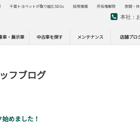
報
千葉トヨペットが取り組むSDGs
採用情報
所有権解除
夜間・休
本社：
夜間・
ー
乗車・展示車
中古車を探す
メンテナンス
店舗ブロ
ッフブログ
ク始めました！