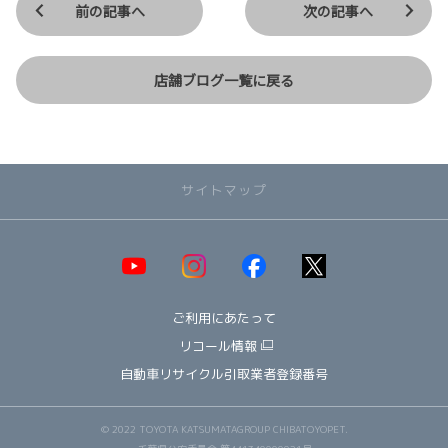
前の記事へ
次の記事へ
店舗ブログ一覧に戻る
サイトマップ
取り扱い車種一覧
即納可能！在庫車一覧
HOT!
ご利用にあたって
オススメ車種TOP3
NEW!
納期情報
リコール情報
ウェルキャブ（福祉車両）
自動車リサイクル引取業者登録番号
～ コンパクト ～
ヤリス
© 2022 TOYOTA KATSUMATAGROUP CHIBATOYOPET.
アクア