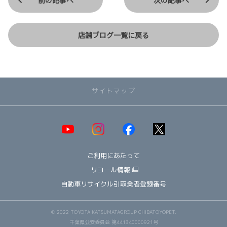
店舗ブログ一覧に戻る
サイトマップ
取り扱い車種一覧
即納可能！在庫車一覧
HOT!
ご利用にあたって
オススメ車種TOP3
NEW!
納期情報
リコール情報
ウェルキャブ（福祉車両）
自動車リサイクル引取業者登録番号
～ コンパクト ～
ヤリス
© 2022 TOYOTA KATSUMATAGROUP CHIBATOYOPET.
アクア
千葉県公安委員会 第441340000921号
ルーミー