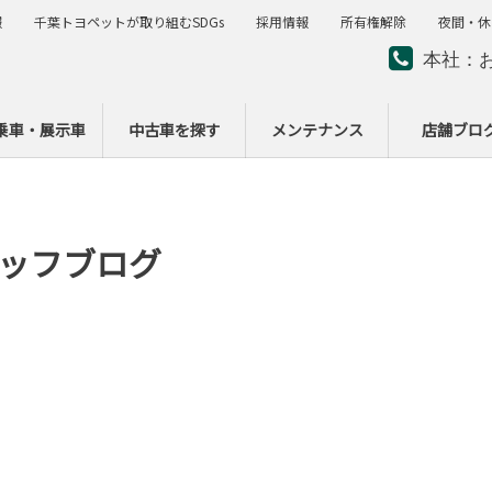
報
千葉トヨペットが取り組むSDGs
採用情報
所有権解除
夜間・休
本社：
夜間・
ー
乗車・展示車
中古車を探す
メンテナンス
店舗ブロ
ッフブログ