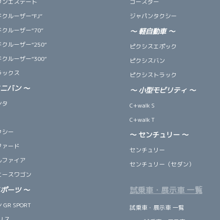
ウンエステート
コースター
クルーザー“FJ”
ジャパンタクシー
クルーザー“70”
～
軽自動車
～
クルーザー“250”
ピクシスエポック
クルーザー“300”
ピクシスバン
ラックス
ピクシストラック
ミニバン
～
～
小型モビリティ
～
ンタ
C+walk S
C+walk T
クシー
～ センチュリー ～
ファード
センチュリー
ルファイア
センチュリー（セダン）
エースワゴン
試乗車・展示車 一覧
スポーツ
～
GR SPORT
試乗車・展示車 一覧
リス