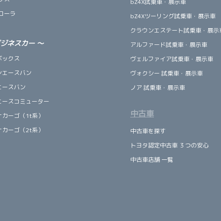
bZ4X試乗車・展示車
ローラ
bZ4Xツーリング試乗車・展示車
クラウンエステート試乗車・展示
ビジネスカー
～
アルファード試乗車・展示車
ボックス
ヴェルファイア試乗車・展示車
ンエースバン
ヴォクシー 試乗車・展示車
エースバン
ノア 試乗車・展示車
エースコミューター
中古車
ナカーゴ（1t系）
ナカーゴ（2t系）
中古車を探す
トヨタ認定中古車 ３つの安心
中古車店舗 一覧