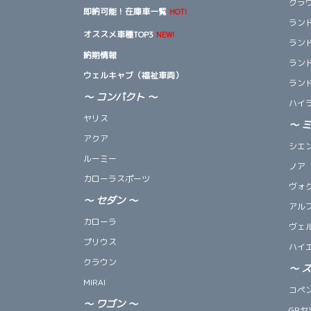
クラ
即納可能！在庫車一覧
HOT!
ランド
オススメ車種TOP3
NEW!
ランド
納期情報
ランド
ウェルキャブ（福祉車両）
ランド
～ コンパクト ～
ハイ
ヤリス
～
アクア
シエ
ルーミー
ノア
カローラスポーツ
ヴォ
～
セダン
～
アル
カローラ
ヴェ
プリウス
ハイ
クラウン
～
MIRAI
コペン 
～
ワゴン
～
GRヤ