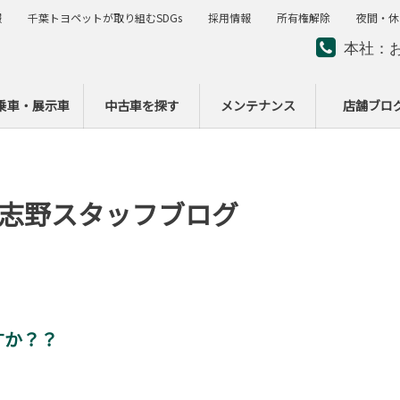
報
千葉トヨペットが取り組むSDGs
採用情報
所有権解除
夜間・休
本社：
夜間・
ー
乗車・展示車
中古車を探す
メンテナンス
店舗ブロ
志野スタッフブログ
すか？？