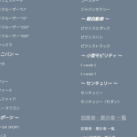
ウンエステート
コースター
クルーザー“FJ”
ジャパンタクシー
クルーザー“70”
～
軽自動車
～
クルーザー“250”
ピクシスエポック
クルーザー“300”
ピクシスバン
ラックス
ピクシストラック
ミニバン
～
～
小型モビリティ
～
ンタ
C+walk S
C+walk T
クシー
～ センチュリー ～
ファード
センチュリー
ルファイア
センチュリー（セダン）
エースワゴン
試乗車・展示車 一覧
スポーツ
～
GR SPORT
試乗車・展示車 一覧
リス