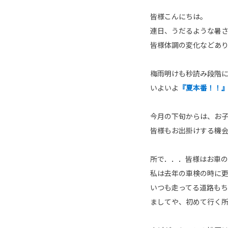
皆様こんにちは。
連日、うだるような暑
皆様体調の変化などあ
梅雨明けも秒読み段階
いよいよ
『夏本番！！
今月の下旬からは、お子
皆様もお出掛けする機
所で．．．皆様はお車
私は去年の車検の時に更
いつも走ってる道路も
ましてや、初めて行く