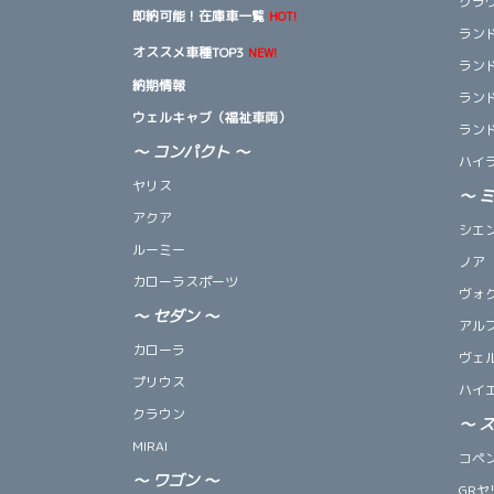
クラ
即納可能！在庫車一覧
HOT!
ランド
オススメ車種TOP3
NEW!
ランド
納期情報
ランド
ウェルキャブ（福祉車両）
ランド
～ コンパクト ～
ハイ
ヤリス
～
アクア
シエ
ルーミー
ノア
カローラスポーツ
ヴォ
～
セダン
～
アル
カローラ
ヴェ
プリウス
ハイ
クラウン
～
MIRAI
コペン 
～
ワゴン
～
GRヤ