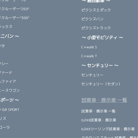
～
軽自動車
～
クルーザー“250”
ピクシスエポック
クルーザー“300”
ピクシスバン
ラックス
ピクシストラック
ミニバン
～
～
小型モビリティ
～
ンタ
C+walk S
C+walk T
クシー
～ センチュリー ～
ファード
センチュリー
ルファイア
センチュリー（セダン）
エースワゴン
試乗車・展示車 一覧
スポーツ
～
GR SPORT
試乗車・展示車 一覧
リス
bZ4X試乗車・展示車
ローラ
bZ4Xツーリング試乗車・展示車
クラウンエステート試乗車・展示