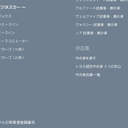
ビジネスカー
～
アルファード試乗車・展示車
ボックス
ヴェルファイア試乗車・展示車
ンエースバン
ヴォクシー 試乗車・展示車
エースバン
ノア 試乗車・展示車
エースコミューター
中古車
ナカーゴ（1t系）
ナカーゴ（2t系）
中古車を探す
トヨタ認定中古車 ３つの安心
中古車店舗 一覧
クル引取業者登録番号