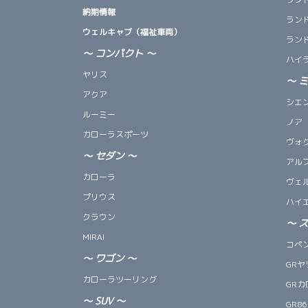
納期情報
ランド
ウェルキャブ（福祉車両）
ランド
～ コンパクト ～
ハイ
ヤリス
～
アクア
シエ
ルーミー
ノア
カローラスポーツ
ヴォ
～
セダン
～
アル
カローラ
ヴェ
プリウス
ハイ
クラウン
～
MIRAI
コペン 
～
ワゴン
～
GRヤ
カローラツーリング
GRカ
～
SUV
～
GR86