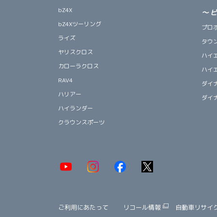
bZ4X
～
bZ4Xツーリング
プロ
ライズ
タウ
ヤリスクロス
ハイ
カローラクロス
ハイ
RAV4
ダイ
ハリアー
ダイ
ハイランダー
クラウンスポーツ
ご利用にあたって
リコール情報
自動車リサイ