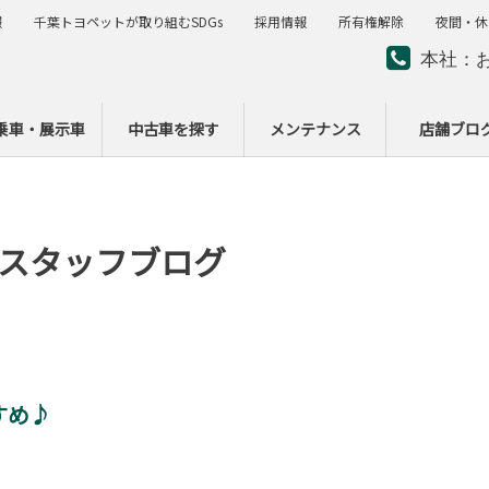
報
千葉トヨペットが取り組むSDGs
採用情報
所有権解除
夜間・休
本社：
夜間・
ー
乗車・展示車
中古車を探す
メンテナンス
店舗ブロ
スタッフブログ
すめ♪