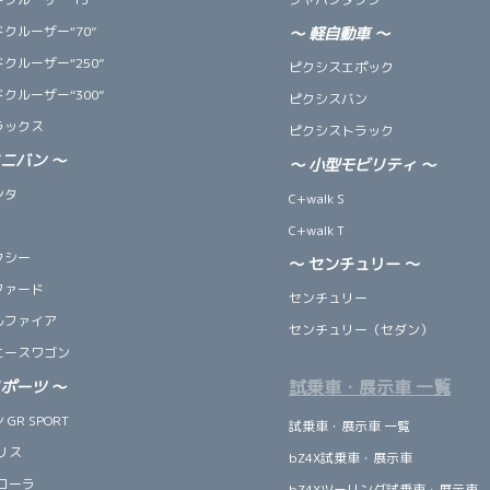
クルーザー“70”
～
軽自動車
～
クルーザー“250”
ピクシスエポック
クルーザー“300”
ピクシスバン
ラックス
ピクシストラック
ミニバン
～
～
小型モビリティ
～
ンタ
C+walk S
C+walk T
クシー
～ センチュリー ～
ファード
センチュリー
ルファイア
センチュリー（セダン）
エースワゴン
試乗車・展示車 一覧
スポーツ
～
GR SPORT
試乗車・展示車 一覧
リス
bZ4X試乗車・展示車
ローラ
bZ4Xツーリング試乗車・展示車