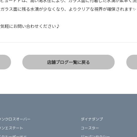
ンビューＦＦは、高い渇水性により、ガラス面に付着した水滴が素早く流
りガラス面に残る水滴が少なくなり、よりクリアな視界が確保されます✨
お気軽にお問い合わせください♪
店舗ブログ一覧に戻る
ウンクロスオーバー
ダイナダンプ
ウンエステート
コースター
クルーザー“FJ”
ジャパンタクシー