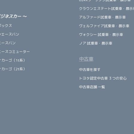
クラウンエステート試乗車・展示
ビジネスカー
～
アルファード試乗車・展示車
ボックス
ヴェルファイア試乗車・展示車
ンエースバン
ヴォクシー 試乗車・展示車
エースバン
ノア 試乗車・展示車
エースコミューター
中古車
ナカーゴ（1t系）
ナカーゴ（2t系）
中古車を探す
トヨタ認定中古車 ３つの安心
中古車店舗 一覧