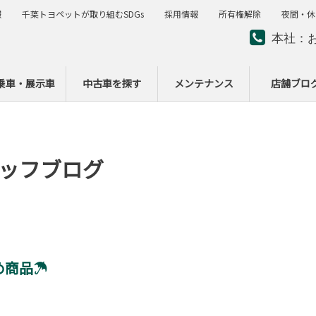
報
千葉トヨペットが取り組むSDGs
採用情報
所有権解除
夜間・休
本社：
夜間・
ー
乗車・展示車
中古車を探す
メンテナンス
店舗ブロ
ッフブログ
め商品☂