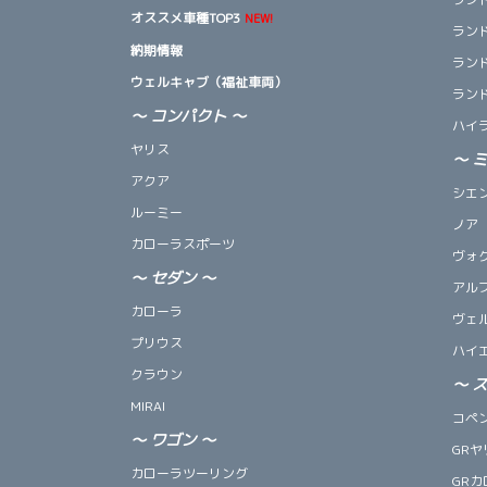
オススメ車種TOP3
NEW!
ランド
納期情報
ランド
ウェルキャブ（福祉車両）
ランド
～ コンパクト ～
ハイ
ヤリス
～
アクア
シエ
ルーミー
ノア
カローラスポーツ
ヴォ
～
セダン
～
アル
カローラ
ヴェ
プリウス
ハイ
クラウン
～
MIRAI
コペン 
～
ワゴン
～
GRヤ
カローラツーリング
GRカ