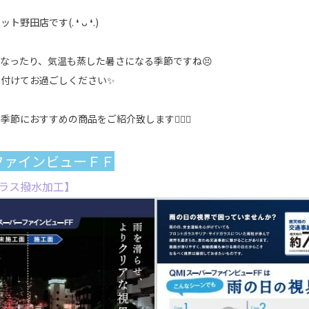
田店です(. ❛ ᴗ ❛.)
なったり、気温も蒸した暑さになる季節ですね😣
を付けてお過ごしください✨
節におすすめの商品をご紹介致します💁🏻‍♀️
ファインビューＦＦ
ラス撥水加工】