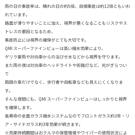
雨の日の事故率は、晴れの日の約5倍、自損事故は約12倍ともいわ
れています。
路面が滑りやすいことに加え、視界が悪くなることもリスクやス
トレスの要因となるため、
事故防止には視界の確保がとても大切です。
QMI スーパーファインビューは高い撥水効果により、
ゲリラ豪雨や対向車からの浴びせ水などから視界を守ります。
また雨の夜は対向車のヘッドライトや街路灯など、光がぎらつい
て
周囲の車だけでなく、歩行者や自転車なども見えにくくなりま
す。
そんな夜間にも、QMI スーパーファインビューはしっかりと視界
を確保します。
長寿命の全面ガラス撥水システムなのでフロントガラス約3年・リ
ア・サイドガラス約3年効果が続きます。
※効果持続期間はおクルマの保管環境やワイパーの使用状況によ