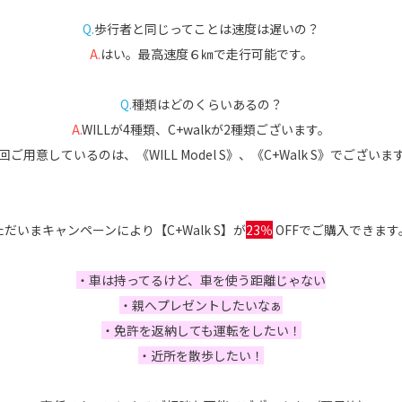
Q.
歩行者と同じってことは速度は遅いの？
A.
はい。最高速度６㎞で走行可能です。
Q.
種類はどのくらいあるの？
A.
WILLが4種類、C+walkが2種類ございます。
回ご用意しているのは、《WILL Model S》、《C+Walk S》でございま
ただいまキャンペーンにより【C+Walk S】が
23％
OFFでご購入できます
・車は持ってるけど、車を使う距離じゃない
・親へプレゼントしたいなぁ
・免許を返納しても運転をしたい！
・近所を散歩したい！