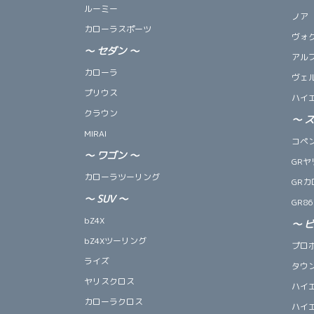
ルーミー
ノア
カローラスポーツ
ヴォ
～
セダン
～
アル
カローラ
ヴェ
プリウス
ハイ
クラウン
～
MIRAI
コペン 
～
ワゴン
～
GRヤ
カローラツーリング
GRカ
～
SUV
～
GR86
bZ4X
～
bZ4Xツーリング
プロ
ライズ
タウ
ヤリスクロス
ハイ
カローラクロス
ハイ