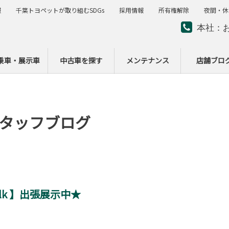
報
千葉トヨペットが取り組むSDGs
採用情報
所有権解除
夜間・休
本社：
夜間・
ー
乗車・展示車
中古車を探す
メンテナンス
店舗ブロ
タッフブログ
walk 】出張展示中★