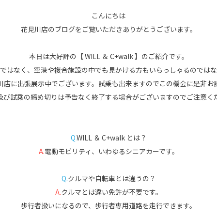
こんにちは
花見川店のブログをご覧いただきありがとうございます。
本日は大好評の【 WILL ＆ C+walk 】のご紹介です。
ではなく、空港や複合施設の中でも見かける方もいらっしゃるのではな
川店に出張展示中でございます。試乗も出来ますのでこの機会に是非お
及び試乗の締め切りは予告なく終了する場合がございますのでご注意く
Q
.
WILL ＆ C+walk とは？
A.
電動モビリティ、いわゆるシニアカーです。
Q.
クルマや自転車とは違うの？
A.
クルマとは違い免許が不要です。
歩行者扱いになるので、歩行者専用道路を走行できます。