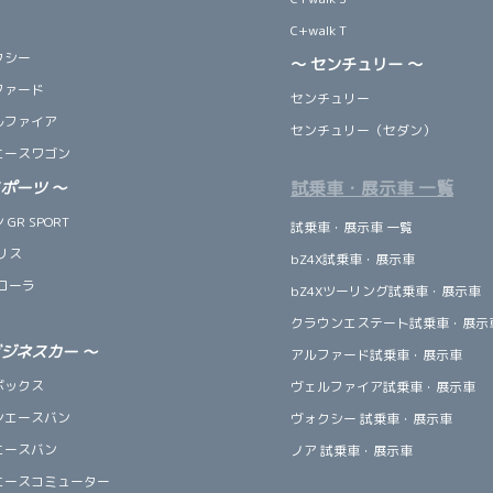
C+walk T
クシー
～ センチュリー ～
ファード
センチュリー
ルファイア
センチュリー（セダン）
エースワゴン
試乗車・展示車 一覧
スポーツ
～
GR SPORT
試乗車・展示車 一覧
リス
bZ4X試乗車・展示車
ローラ
bZ4Xツーリング試乗車・展示車
クラウンエステート試乗車・展示
ビジネスカー
～
アルファード試乗車・展示車
ボックス
ヴェルファイア試乗車・展示車
ンエースバン
ヴォクシー 試乗車・展示車
エースバン
ノア 試乗車・展示車
エースコミューター