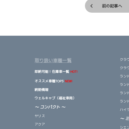
前の記事へ
クラ
取り扱い車種一覧
クラ
即納可能！在庫車一覧
HOT!
ランド
オススメ車種TOP3
NEW!
ランド
納期情報
ランド
ウェルキャブ（福祉車両）
ランド
～ コンパクト ～
ハイ
ヤリス
～
アクア
シエ