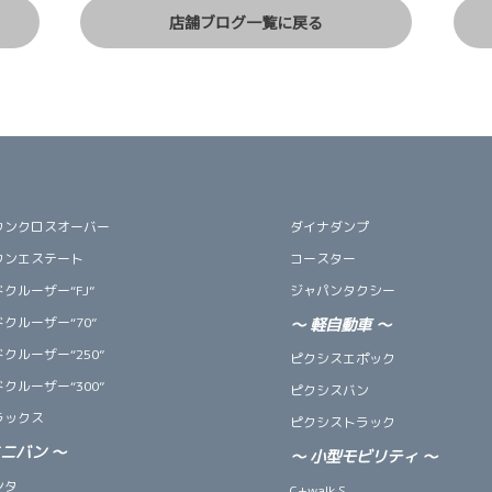
店舗ブログ一覧に戻る
ウンクロスオーバー
ダイナダンプ
ウンエステート
コースター
クルーザー“FJ”
ジャパンタクシー
クルーザー“70”
～
軽自動車
～
クルーザー“250”
ピクシスエポック
クルーザー“300”
ピクシスバン
ラックス
ピクシストラック
ミニバン
～
～
小型モビリティ
～
ンタ
C+walk S