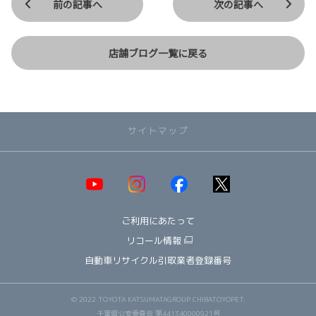
前の記事へ
次の記事へ
店舗ブログ一覧に戻る
サイトマップ
取り扱い車種一覧
即納可能！在庫車一覧
HOT!
ご利用にあたって
オススメ車種TOP3
NEW!
納期情報
リコール情報
ウェルキャブ（福祉車両）
自動車リサイクル引取業者登録番号
～ コンパクト ～
ヤリス
© 2022 TOYOTA KATSUMATAGROUP CHIBATOYOPET.
アクア
千葉県公安委員会 第441340000921号
ルーミー