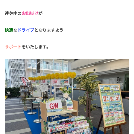
連休中の
お出掛け
が
快適
な
ドライブ
となりますよう
サポート
をいたします。