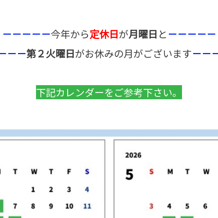
－－－－－
今年から
定休日
が
月曜日
と
－－－－－
－－－
第２火曜日
がお休みの月がございます
－－
下記カレンダーをご参考下さい。