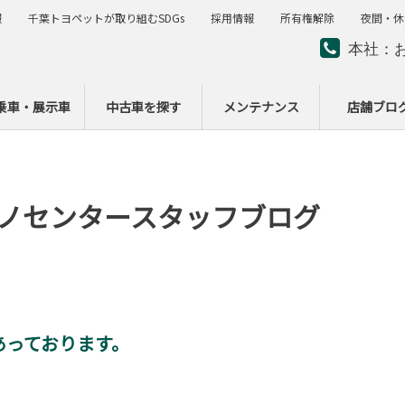
報
千葉トヨペットが取り組むSDGs
採用情報
所有権解除
夜間・休
本社：
夜間・
ー
乗車・展示車
中古車を探す
メンテナンス
店舗ブロ
ノセンタースタッフブログ
あっております。