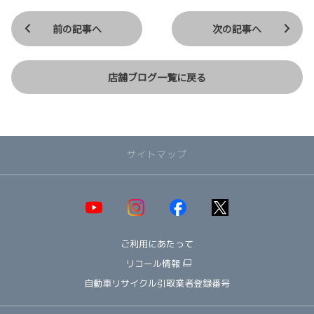
前の記事へ
次の記事へ
店舗ブログ一覧に戻る
サイトマップ
取り扱い車種一覧
即納可能！在庫車一覧
HOT!
ご利用にあたって
オススメ車種TOP3
NEW!
納期情報
リコール情報
ウェルキャブ（福祉車両）
自動車リサイクル引取業者登録番号
～ コンパクト ～
ヤリス