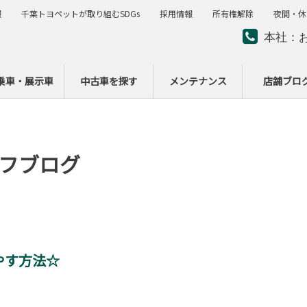
報
千葉トヨペットが取り組むSDGs
採用情報
所有権解除
夜間・休
本社：
夜間・
ー
乗車・展示車
中古車を探す
メンテナンス
店舗ブロ
フブログ
やす方法☆