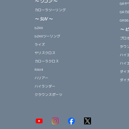
～
ワゴン
～
GRヤ
カローラツーリング
GRカ
～
SUV
～
GR86
bZ4X
～
bZ4Xツーリング
プロ
ライズ
タウ
ヤリスクロス
ハイ
カローラクロス
ハイ
RAV4
ダイ
ハリアー
ダイ
ハイランダー
クラウンスポーツ