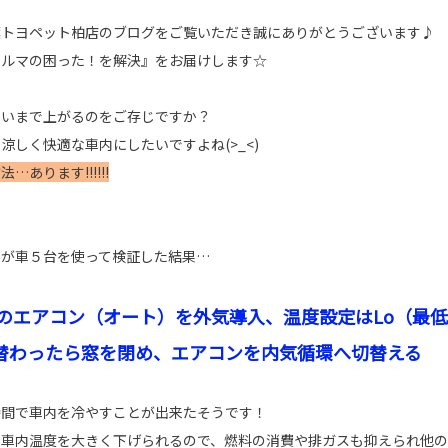
葉トヨペット柏店のブログをご覧いただき誠にありがとうございます♪
クルマの困った！を解決』をお届けします☆
らいまで上がるのをご存じですか？
涼しく快適な車内にしたいですよね(>_<)
あります!!!!!!
んが車５台を使って検証した結果…
車のエアコン（オート）を外気導入、温度設定はLo（最
替わったら窓を閉め、エアコンを内気循環へ切替える
時間で車内を冷やすことが出来たそうです！
で車内温度を大きく下げられるので、燃料の消費や排ガスも抑えられ他