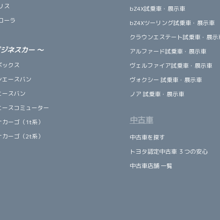
リス
bZ4X試乗車・展示車
ローラ
bZ4Xツーリング試乗車・展示車
クラウンエステート試乗車・展示
ビジネスカー
～
アルファード試乗車・展示車
ボックス
ヴェルファイア試乗車・展示車
ンエースバン
ヴォクシー 試乗車・展示車
エースバン
ノア 試乗車・展示車
エースコミューター
中古車
ナカーゴ（1t系）
ナカーゴ（2t系）
中古車を探す
トヨタ認定中古車 ３つの安心
中古車店舗 一覧