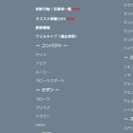
クラ
即納可能！在庫車一覧
HOT!
ランド
オススメ車種TOP3
NEW!
ランド
納期情報
ランド
ウェルキャブ（福祉車両）
ランド
～ コンパクト ～
ハイ
ヤリス
～
アクア
シエ
ルーミー
ノア
カローラスポーツ
ヴォ
～
セダン
～
アル
カローラ
ヴェ
プリウス
ハイ
クラウン
～
MIRAI
コペン 