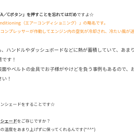
「A／Cボタン」を押すことを忘れてはだめ
ですよ☆
Conditioning（エアーコンディショニング）」の略名です。
でコンプレッサーが作動してエンジン内の空気が冷却され、冷たい風が
も、ハンドルやダッシュボードなどに熱が蓄積していて、あま
意です！
表面やベルトの金具でお子様がやけどを負う事例もあるので、
さい！
サンシェードをすることです☆
ンシェード
をご存じですか？
の温度をあまり上げずに保ってくれるんです(*^^*)