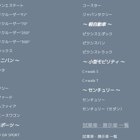
ウンエステート
コースター
クルーザー“FJ”
ジャパンタクシー
クルーザー“70”
～
軽自動車
～
クルーザー“250”
ピクシスエポック
クルーザー“300”
ピクシスバン
ラックス
ピクシストラック
ミニバン
～
～
小型モビリティ
～
ンタ
C+walk S
C+walk T
クシー
～ センチュリー ～
ファード
センチュリー
ルファイア
センチュリー（セダン）
エースワゴン
試乗車・展示車 一覧
スポーツ
～
GR SPORT
試乗車・展示車 一覧