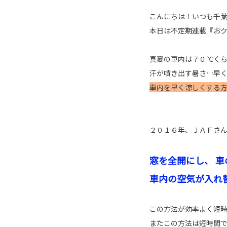
こんにちは！いつも千
本日は不定期連載『お
真夏の車内は７０℃く
汗が噴き出す暑さ…早く
車内を早く涼しくする方法…
２０１６年、ＪＡＦさ
窓を全開にし、 
車内の空気が入れ
この方法が効率よく短
またこの方法は短時間