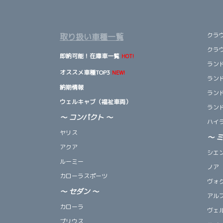
クラ
取り扱い車種一覧
クラ
即納可能！在庫車一覧
HOT!
ランド
オススメ車種TOP3
NEW!
ランド
納期情報
ランド
ウェルキャブ（福祉車両）
ランド
～ コンパクト ～
ハイ
ヤリス
～
アクア
シエ
ルーミー
ノア
カローラスポーツ
ヴォ
～
セダン
～
アル
カローラ
ヴェ
プリウス