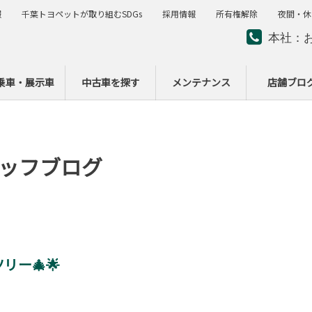
報
千葉トヨペットが取り組むSDGs
採用情報
所有権解除
夜間・休
本社：
夜間・
ー
乗車・展示車
中古車を探す
メンテナンス
店舗ブロ
ッフブログ
リー🎄🌟