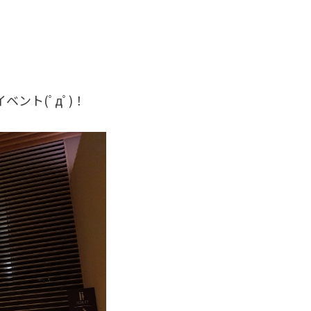
ント(ﾟдﾟ)！