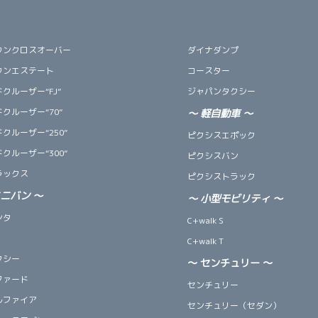
ウンクロスオーバー
ダイナダンプ
ウンエステート
コースター
クルーザー“FJ”
ジャパンタクシー
クルーザー“70”
～
軽自動車
～
クルーザー“250”
ピクシスエポック
クルーザー“300”
ピクシスバン
ラックス
ピクシストラック
ミニバン
～
～
小型モビリティ
～
ンタ
C+walk S
C+walk T
クシー
～ センチュリー ～
ファード
センチュリー
ルファイア
センチュリー（セダン）