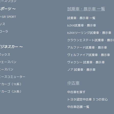
エースワゴン
試乗車・展示車 一覧
スポーツ
～
GR SPORT
試乗車・展示車 一覧
リス
bZ4X試乗車・展示車
ローラ
bZ4Xツーリング試乗車・展示車
クラウンエステート試乗車・展示
ビジネスカー
～
アルファード試乗車・展示車
ボックス
ヴェルファイア試乗車・展示車
ンエースバン
ヴォクシー 試乗車・展示車
エースバン
ノア 試乗車・展示車
エースコミューター
中古車
ナカーゴ（1t系）
ナカーゴ（2t系）
中古車を探す
トヨタ認定中古車 ３つの安心
中古車店舗 一覧