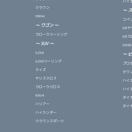
ハイ
クラウン
～
MIRAI
コペン 
～
ワゴン
～
GRヤ
カローラツーリング
GRカ
～
SUV
～
GR86
bZ4X
～
bZ4Xツーリング
プロ
ライズ
タウ
ヤリスクロス
ハイ
カローラクロス
ハイ
RAV4
ダイ
ハリアー
ダイ
ハイランダー
クラウンスポーツ