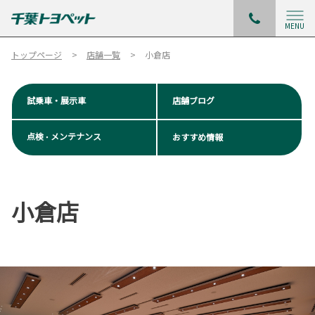
MENU
トップページ
店舗一覧
小倉店
試乗車・展示車
店舗ブログ
点検
メンテナンス
おすすめ情報
・
小倉店