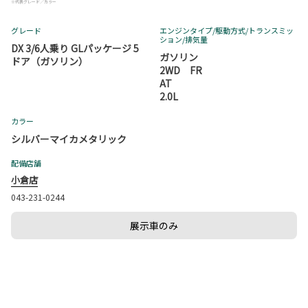
※代表グレード／カラー
グレード
エンジンタイプ
/駆動方式/
トランスミッ
ション
/排気量
DX 3/6人乗り GLパッケージ 5
ガソリン
ドア（ガソリン）
2WD FR
AT
2.0L
カラー
シルバーマイカメタリック
配備店舗
小倉店
043-231-0244
展示車のみ