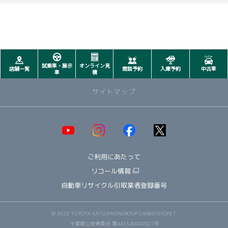
試乗車・展示
オンライン見
店舗一覧
商談予約
入庫予約
中古車
車
積
サイトマップ
取り扱い車種一覧
即納可能！在庫車一覧
HOT!
ご利用にあたって
オススメ車種TOP3
NEW!
納期情報
リコール情報
ウェルキャブ（福祉車両）
自動車リサイクル引取業者登録番号
～ コンパクト ～
ヤリス
© 2022 TOYOTA KATSUMATAGROUP CHIBATOYOPET.
アクア
千葉県公安委員会 第441340000921号
ルーミー