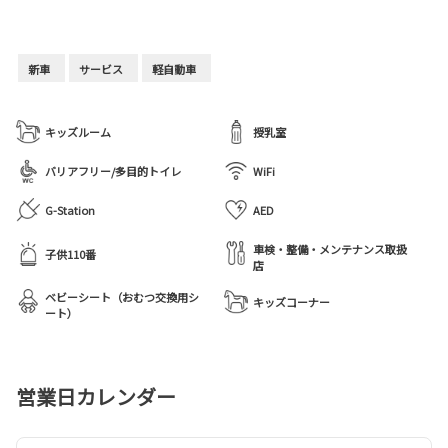
新車
サービス
軽自動車
キッズルーム
授乳室
バリアフリー/多目的トイレ
WiFi
G-Station
AED
車検・整備・メンテナンス取扱
子供110番
店
ベビーシート（おむつ交換用シ
キッズコーナー
ート）
営業日カレンダー