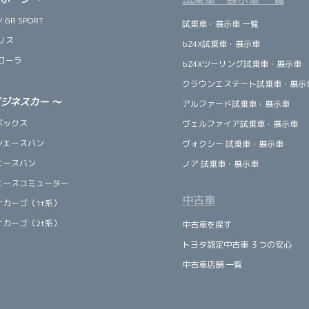
GR SPORT
試乗車・展示車 一覧
リス
bZ4X試乗車・展示車
ローラ
bZ4Xツーリング試乗車・展示車
クラウンエステート試乗車・展示
ビジネスカー
～
アルファード試乗車・展示車
ボックス
ヴェルファイア試乗車・展示車
ンエースバン
ヴォクシー 試乗車・展示車
エースバン
ノア 試乗車・展示車
エースコミューター
中古車
ナカーゴ（1t系）
ナカーゴ（2t系）
中古車を探す
トヨタ認定中古車 ３つの安心
中古車店舗 一覧