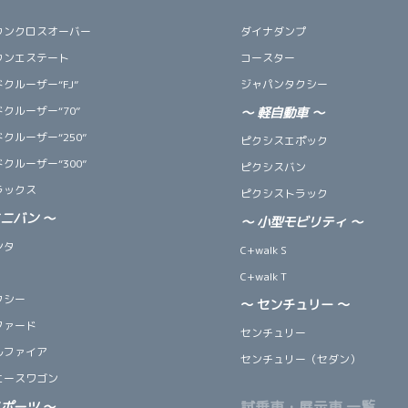
ウンクロスオーバー
ダイナダンプ
ウンエステート
コースター
クルーザー“FJ”
ジャパンタクシー
クルーザー“70”
～
軽自動車
～
クルーザー“250”
ピクシスエポック
クルーザー“300”
ピクシスバン
ラックス
ピクシストラック
ミニバン
～
～
小型モビリティ
～
ンタ
C+walk S
C+walk T
クシー
～ センチュリー ～
ファード
センチュリー
ルファイア
センチュリー（セダン）
エースワゴン
試乗車・展示車 一覧
スポーツ
～