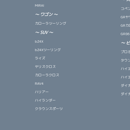
MIRAI
コペン 
～
ワゴン
～
GRヤ
カローラツーリング
GRカ
～
SUV
～
GR86
bZ4X
～
bZ4Xツーリング
プロ
ライズ
タウ
ヤリスクロス
ハイ
カローラクロス
ハイ
RAV4
ダイ
ハリアー
ダイ
ハイランダー
クラウンスポーツ