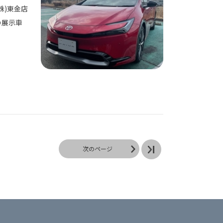
株)東金店
の展示車
次のページ