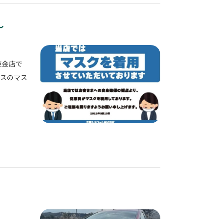
～
東金店で
ルスのマス