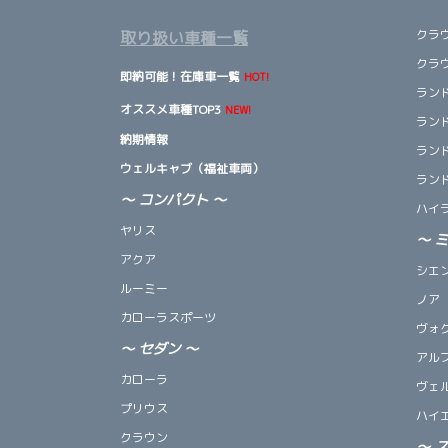
クラ
取り扱い車種一覧
クラ
即納可能！在庫車一覧
HOT!
ランド
オススメ車種TOP3
NEW!
ランド
納期情報
ランド
ウェルキャブ（福祉車両）
ランド
～ コンパクト ～
ハイ
ヤリス
～
アクア
シエ
ルーミー
ノア
カローラスポーツ
ヴォ
～
セダン
～
アル
カローラ
ヴェ
プリウス
ハイ
クラウン
～