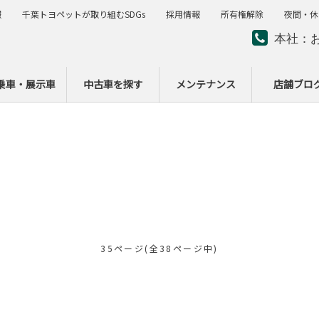
報
千葉トヨペットが取り組むSDGs
採用情報
所有権解除
夜間・休
本社：
夜間・
ー
乗車・展示車
中古車を探す
メンテナンス
店舗ブロ
35ページ(全38ページ中)