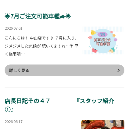
🌟7月ご注文可能車種🚙🌟
2026.07.01
こんにちは！ 中山店です♪ ７月に入り、
ジメジメした気候が 続いてますね…☔ 早
く梅雨明…
詳しく見る
店長日記その４７ 『スタッフ紹介
①』
2026.06.17