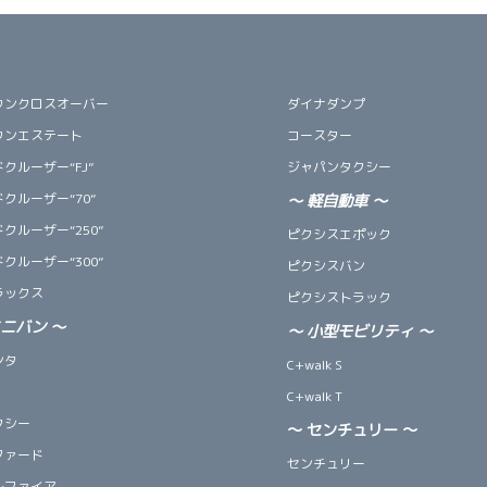
ウンクロスオーバー
ダイナダンプ
ウンエステート
コースター
クルーザー“FJ”
ジャパンタクシー
クルーザー“70”
～
軽自動車
～
クルーザー“250”
ピクシスエポック
クルーザー“300”
ピクシスバン
ラックス
ピクシストラック
ミニバン
～
～
小型モビリティ
～
ンタ
C+walk S
C+walk T
クシー
～ センチュリー ～
ファード
センチュリー
ルファイア