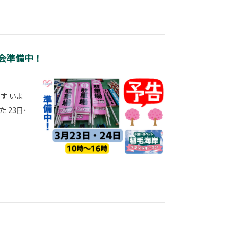
試乗会準備中！
す いよ
 23日･