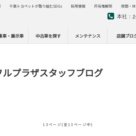
報
千葉トヨペットが取り組むSDGs
採用情報
所有権解除
夜間・休
本社：
夜間・
ー
乗車・展示車
中古車を探す
メンテナンス
店舗ブロ
フルプラザスタッフブログ
13ページ(全13ページ中)