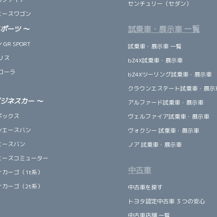
センチュリー（セダン）
エースワゴン
試乗車・展示車 一覧
スポーツ
～
GR SPORT
試乗車・展示車 一覧
リス
bZ4X試乗車・展示車
ローラ
bZ4Xツーリング試乗車・展示車
クラウンエステート試乗車・展示
ビジネスカー
～
アルファード試乗車・展示車
ボックス
ヴェルファイア試乗車・展示車
ンエースバン
ヴォクシー 試乗車・展示車
エースバン
ノア 試乗車・展示車
エースコミューター
中古車
ナカーゴ（1t系）
ナカーゴ（2t系）
中古車を探す
トヨタ認定中古車 ３つの安心
中古車店舗 一覧