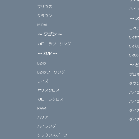
プリウス
ハイ
クラウン
～
MIRAI
コペン 
～
ワゴン
～
GRヤ
カローラツーリング
GRカ
～
SUV
～
GR86
bZ4X
～
bZ4Xツーリング
プロ
ライズ
タウ
ヤリスクロス
ハイ
カローラクロス
ハイ
RAV4
ダイ
ハリアー
ダイ
ハイランダー
クラウンスポーツ