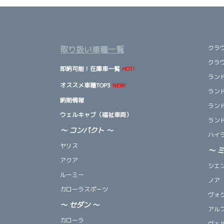
クラ
取り扱い車種一覧
クラ
即納可能！在庫車一覧
HOT!
ランド
オススメ車種TOP3
NEW!
ランド
納期情報
ランド
ウェルキャブ（福祉車両）
ランド
～ コンパクト ～
ハイ
ヤリス
～
アクア
シエ
ルーミー
ノア
カローラスポーツ
ヴォ
～
セダン
～
アル
カローラ
ヴェ