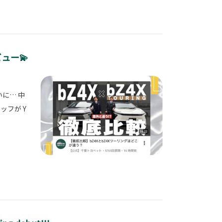
ビュー💫
いに… 中
ッフが Y