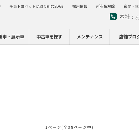
報
千葉トヨペットが取り組むSDGs
採用情報
所有権解除
夜間・休
本社：
夜間・
ー
乗車・展示車
中古車を探す
メンテナンス
店舗ブロ
1ページ(全38ページ中)