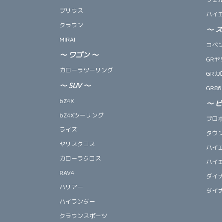
プリウス
ハイ
クラウン
～
MIRAI
コペン 
～
ワゴン
～
GRヤ
カローラツーリング
GRカ
～
SUV
～
GR86
bZ4X
～
bZ4Xツーリング
プロ
ライズ
タウ
ヤリスクロス
ハイ
カローラクロス
ハイ
RAV4
ダイ
ハリアー
ダイ
ハイランダー
クラウンスポーツ