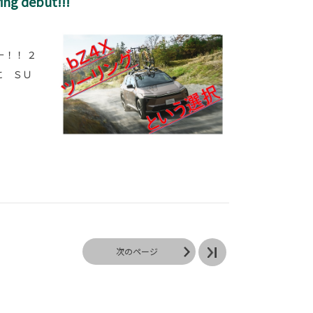
g debut!!!
！！ ２
に ＳＵ
次のページ