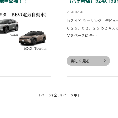
乗車登場！！
【八ヶ崎店】bZ4X Tourin
2026.02.26
ｂＺ４Ｘ ツーリング デビュー
０２６．０２．２５ ｂＺ４Ｘ
Ｖをベースに 全…
詳しく見る
1ページ(全38ページ中)