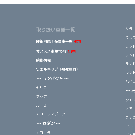
クラ
取り扱い車種一覧
クラ
即納可能！在庫車一覧
HOT!
ランド
オススメ車種TOP3
NEW!
ランド
納期情報
ランド
ウェルキャブ（福祉車両）
ランド
～ コンパクト ～
ハイ
ヤリス
～
アクア
シエ
ルーミー
ノア
カローラスポーツ
ヴォ
～
セダン
～
アル
カローラ
ヴェ