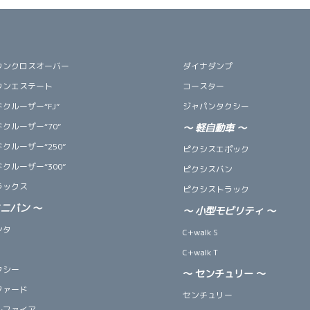
ウンクロスオーバー
ダイナダンプ
ウンエステート
コースター
クルーザー“FJ”
ジャパンタクシー
クルーザー“70”
～
軽自動車
～
クルーザー“250”
ピクシスエポック
クルーザー“300”
ピクシスバン
ラックス
ピクシストラック
ミニバン
～
～
小型モビリティ
～
ンタ
C+walk S
C+walk T
クシー
～ センチュリー ～
ファード
センチュリー
ルファイア