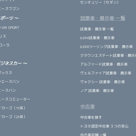
センチュリー（セダン）
エースワゴン
試乗車・展示車 一覧
スポーツ
～
GR SPORT
試乗車・展示車 一覧
リス
bZ4X試乗車・展示車
ローラ
bZ4Xツーリング試乗車・展示車
クラウンエステート試乗車・展示
ビジネスカー
～
アルファード試乗車・展示車
ボックス
ヴェルファイア試乗車・展示車
ンエースバン
ヴォクシー 試乗車・展示車
エースバン
ノア 試乗車・展示車
エースコミューター
中古車
ナカーゴ（1t系）
ナカーゴ（2t系）
中古車を探す
トヨタ認定中古車 ３つの安心
中古車店舗 一覧