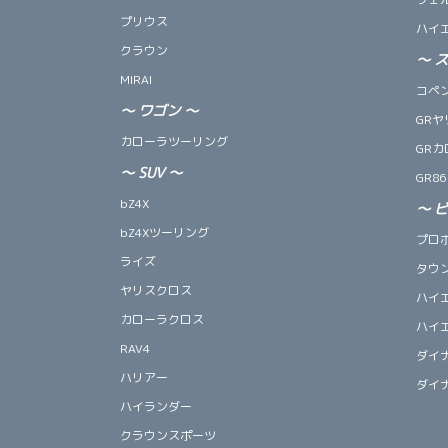
プリウス
ハイ
クラウン
～
MIRAI
コペン 
～
ワゴン
～
GRヤ
カローラツーリング
GRカ
～
SUV
～
GR86
bZ4X
～
bZ4Xツーリング
プロ
ライズ
タウ
ヤリスクロス
ハイ
カローラクロス
ハイ
RAV4
ダイ
ハリアー
ダイ
ハイランダー
クラウンスポーツ