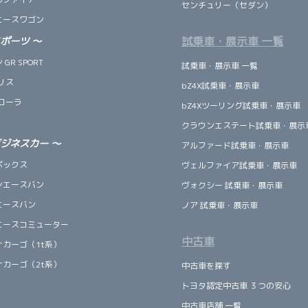
センチュリー（セダン）
エースワゴン
試乗車・展示車 一覧
スポーツ
～
GR SPORT
試乗車・展示車 一覧
リス
bZ4X試乗車・展示車
ローラ
bZ4Xツーリング試乗車・展示車
クラウンエステート試乗車・展示
ビジネスカー
～
アルファード試乗車・展示車
ボックス
ヴェルファイア試乗車・展示車
ンエースバン
ヴォクシー 試乗車・展示車
エースバン
ノア 試乗車・展示車
エースコミューター
中古車
ナカーゴ（1t系）
ナカーゴ（2t系）
中古車を探す
トヨタ認定中古車 ３つの安心
中古車店舗 一覧