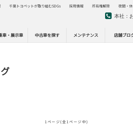
報
千葉トヨペットが取り組むSDGs
採用情報
所有権解除
夜間・休
本社：
夜間・
ー
乗車・展示車
中古車を探す
メンテナンス
店舗ブロ
ログ
1ページ(全1ページ中)