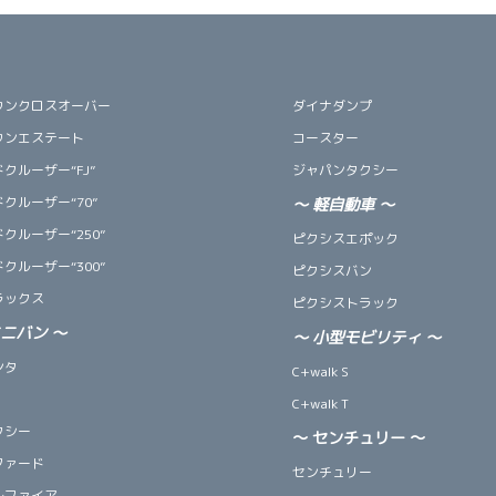
ウンクロスオーバー
ダイナダンプ
ウンエステート
コースター
クルーザー“FJ”
ジャパンタクシー
クルーザー“70”
～
軽自動車
～
クルーザー“250”
ピクシスエポック
クルーザー“300”
ピクシスバン
ラックス
ピクシストラック
ミニバン
～
～
小型モビリティ
～
ンタ
C+walk S
C+walk T
クシー
～ センチュリー ～
ファード
センチュリー
ルファイア