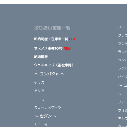
クラ
取り扱い車種一覧
クラ
即納可能！在庫車一覧
HOT!
ランド
オススメ車種TOP3
NEW!
ランド
納期情報
ランド
ウェルキャブ（福祉車両）
ランド
～ コンパクト ～
ハイ
ヤリス
～
アクア
シエ
ルーミー
ノア
カローラスポーツ
ヴォ
～
セダン
～
アル
カローラ
ヴェ