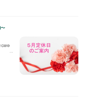
内～
! GW中
日) …